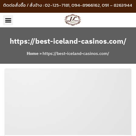
ติดต่อสั่งซื้อ / สั่งจ้าง : 02-125-7181, 094-8966162, 091 – 8263944
https://best-iceland-casinos.com/
Home
»
https://best-iceland-casinos.com/