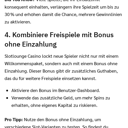
konsequent einhalten, verlängern ihre Spielzeit um bis zu
30 % und erhöhen damit die Chance, mehrere Gewinnlinien
zu aktivieren.
4. Kombiniere Freispiele mit Bonus
ohne Einzahlung
Slotlounge Casino lockt neue Spieler nicht nur mit einem
Willkommenspaket, sondern auch mit einem Bonus ohne
Einzahlung. Dieser Bonus gibt dir zusätzliches Guthaben,
das du für weitere Freispiele einsetzen kannst.
Aktiviere den Bonus im Benutzer‑Dashboard.
Verwende das zusätzliche Geld, um mehr Spins zu
erhalten, ohne eigenes Kapital zu riskieren.
Pro Tipp:
Nutze den Bonus ohne Einzahlung, um
verschiedene Slot‑Varianten zu testen. So findest du