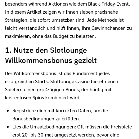
besonders während Aktionen wie dem Black‑Friday‑Event.
In diesem Artikel zeigen wir Ihnen sieben praxisnahe
Strategien, die sofort umsetzbar sind. Jede Methode ist
leicht verständlich und hilft Ihnen, Ihre Gewinnchancen zu
maximieren, ohne das Budget zu belasten.
1. Nutze den Slotlounge
Willkommensbonus gezielt
Der Willkommensbonus ist das Fundament jedes
erfolgreichen Starts. Slotlounge Casino bietet neuen
Spielern einen großzügigen Bonus, der häufig mit
kostenlosen Spins kombiniert wird.
Registriere dich mit korrekten Daten, um die
Bonusbedingungen zu erfüllen.
Lies die Umsatzbedingungen: Oft müssen die Freispiele
erst 20‑ bis 30‑mal umgesetzt werden, bevor eine