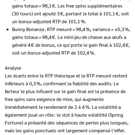
gains totaux = 98,1 €. Les free spins supplémentaires
(30 tours) ont ajouté 3 €, portant le total à 101,1 €, soit
un bonus‑adjusted RTP de 101,1 %.
Bunny Bonanza : RTP mesuré = 98,4 %, variance = ±0,3 %,
gains totaux = 98,4 €. Le mini‑jeu de chasse aux œufs a
généré 4 € de bonus, ce qui porte le gain final à 102,4 €,
soit un bonus‑adjusted RTP de 102,4 %.
Analyse
Les écarts entre le RTP théorique et le RTP mesuré restent
inférieurs à 0,3 %, confirmant la fiabilité des audits. Le
facteur le plus influent sur le gain final est la présence de
free spins sans exigence de mise, qui augmente
immédiatement le rendement de 2 à 4 %. La volatilité a
également joué un rôle : le slot à haute volatilité (Spring
Fortune) a présenté des séquences de pertes plus longues,
mais les gains ponctuels ont largement compensé l’effet.