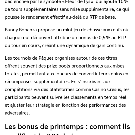
déclenchée par le symbole « Fleur de Lys », qui ajoute 10 %
de tours supplémentaires sans mise supplémentaire, ce qui
pousse le rendement effectif au‑delà du RTP de base.
Bunny Bonanza propose un mini‑jeu de chasse aux œufs où
chaque œuf découvert attribue un bonus de 0,5 % au RTP
du tour en cours, créant une dynamique de gain continu.
Les tournois de Pâques organisés autour de ces titres
offrent souvent des prize pools proportionnels aux mises
totales, permettant aux joueurs de convertir leurs gains en
récompenses supplémentaires. En s’inscrivant aux
compétitions via des plateformes comme Casino Cresus, les
participants peuvent suivre les classements en temps réel
et ajuster leur stratégie en fonction des performances des
adversaires.
Les bonus de printemps : comment ils