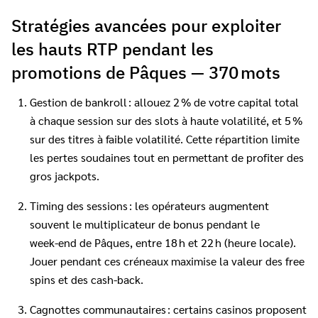
Stratégies avancées pour exploiter
les hauts RTP pendant les
promotions de Pâques — 370 mots
Gestion de bankroll : allouez 2 % de votre capital total
à chaque session sur des slots à haute volatilité, et 5 %
sur des titres à faible volatilité. Cette répartition limite
les pertes soudaines tout en permettant de profiter des
gros jackpots.
Timing des sessions : les opérateurs augmentent
souvent le multiplicateur de bonus pendant le
week‑end de Pâques, entre 18 h et 22 h (heure locale).
Jouer pendant ces créneaux maximise la valeur des free
spins et des cash‑back.
Cagnottes communautaires : certains casinos proposent