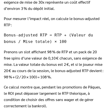
exigence de mise de 30x représente un coût effectif
d’environ 3 % du dépôt initial.
Pour mesurer l’impact réel, on calcule le bonus‑adjusted
RTP :
Bonus‑adjusted RTP = RTP + (Valeur du
bonus / Mise totale) × 100
Prenons un slot affichant 98 % de RTP et un pack de 20
free spins d’une valeur de 0,10 € chacun, sans exigence de
mise. La valeur totale du bonus est 2 €, et si le joueur mise
20 € au cours de la session, le bonus‑adjusted RTP devient :
98 % + (2 / 20 × 100) = 108 %.
Ce calcul montre que, pendant les promotions de Pâques,
le ROI peut dépasser largement le RTP théorique, à
condition de choisir des offres sans wager et de gérer
correctement la bankroll.