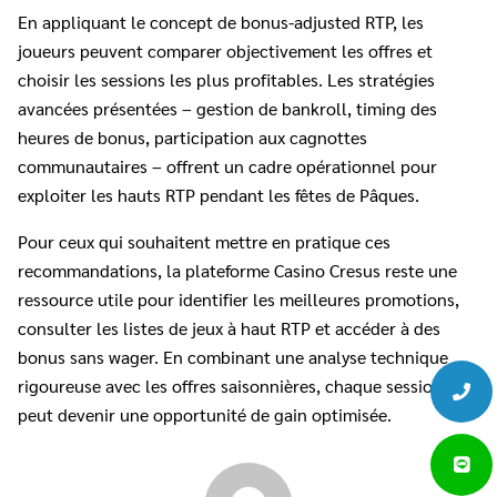
En appliquant le concept de bonus‑adjusted RTP, les
joueurs peuvent comparer objectivement les offres et
choisir les sessions les plus profitables. Les stratégies
avancées présentées – gestion de bankroll, timing des
heures de bonus, participation aux cagnottes
communautaires – offrent un cadre opérationnel pour
exploiter les hauts RTP pendant les fêtes de Pâques.
Pour ceux qui souhaitent mettre en pratique ces
recommandations, la plateforme Casino Cresus reste une
ressource utile pour identifier les meilleures promotions,
consulter les listes de jeux à haut RTP et accéder à des
bonus sans wager. En combinant une analyse technique
rigoureuse avec les offres saisonnières, chaque session
peut devenir une opportunité de gain optimisée.