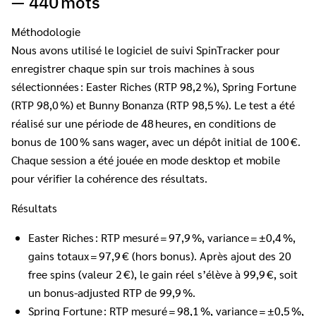
— 440 mots
Méthodologie
Nous avons utilisé le logiciel de suivi SpinTracker pour
enregistrer chaque spin sur trois machines à sous
sélectionnées : Easter Riches (RTP 98,2 %), Spring Fortune
(RTP 98,0 %) et Bunny Bonanza (RTP 98,5 %). Le test a été
réalisé sur une période de 48 heures, en conditions de
bonus de 100 % sans wager, avec un dépôt initial de 100 €.
Chaque session a été jouée en mode desktop et mobile
pour vérifier la cohérence des résultats.
Résultats
Easter Riches : RTP mesuré = 97,9 %, variance = ±0,4 %,
gains totaux = 97,9 € (hors bonus). Après ajout des 20
free spins (valeur 2 €), le gain réel s’élève à 99,9 €, soit
un bonus‑adjusted RTP de 99,9 %.
Spring Fortune : RTP mesuré = 98,1 %, variance = ±0,5 %,