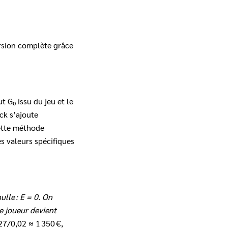
ersion complète grâce
t G₀ issu du jeu et le
ck s’ajoute
Cette méthode
es valeurs spécifiques
lle : E = 0. On
le joueur devient
7/0,02 ≈ 1 350 €,