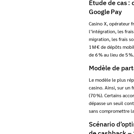
Étude de cas : 
Google Pay
Casino X, opérateur f
l’intégration, les fr
migration, les frais 
1 M € de dépôts mobil
de 6 % au lieu de 5 %.
Modèle de part
Le modèle le plus rép
casino. Ainsi, sur un 
(70 %). Certains acco
dépasse un seuil contr
sans compromettre la 
Scénario d’opt
de cashback –