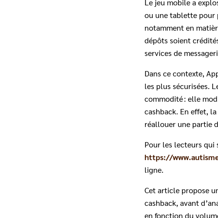
Le jeu mobile a explo
ou une tablette pour 
notamment en matière 
dépôts soient crédités
services de messageri
Dans ce contexte, App
les plus sécurisées. L
commodité : elle mod
cashback. En effet, l
réallouer une partie 
Pour les lecteurs qui
https://www.autisme
ligne.
Cet article propose 
cashback, avant d’ana
en fonction du volume