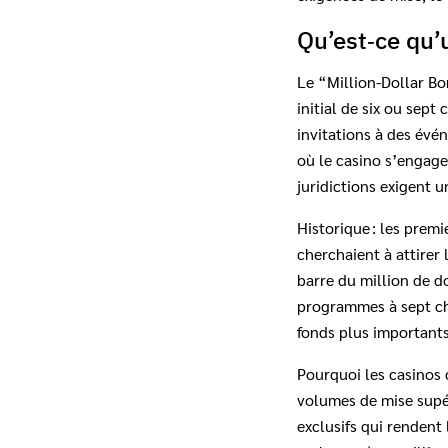
Qu’est‑ce qu’
Le “Million‑Dollar B
initial de six ou sept
invitations à des évén
où le casino s’engage
juridictions exigent u
Historique : les prem
cherchaient à attirer
barre du million de d
programmes à sept ch
fonds plus importants
Pourquoi les casinos 
volumes de mise supér
exclusifs qui rendent