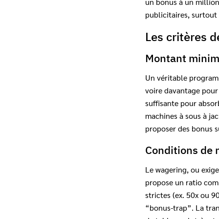
un bonus à un millio
publicitaires, surto
Les critères 
Montant minim
Un véritable programm
voire davantage pour 
suffisante pour absor
machines à sous à jac
proposer des bonus su
Conditions de 
Le wagering, ou exig
propose un ratio comp
strictes (ex. 50x ou 
“bonus‑trap”. La tra