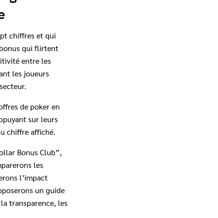
e
t chiffres et qui
bonus qui flirtent
tivité entre les
ant les joueurs
secteur.
offres de poker en
ppuyant sur leurs
 chiffre affiché.
Dollar Bonus Club”,
mparerons les
erons l’impact
roposerons un guide
 la transparence, les