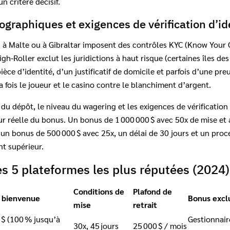
un critère décisif.
ographiques et exigences de vérification d’id
s à Malte ou à Gibraltar imposent des contrôles KYC (Know Your
h‑Roller exclut les juridictions à haut risque (certaines îles de
pièce d’identité, d’un justificatif de domicile et parfois d’une pre
 fois le joueur et le casino contre le blanchiment d’argent.
 du dépôt, le niveau du wagering et les exigences de vérification
ur réelle du bonus. Un bonus de 1 000 000 $ avec 50x de mise et 
u’un bonus de 500 000 $ avec 25x, un délai de 30 jours et un proc
nt supérieur.
s 5 plateformes les plus réputées (2024)
Conditions de
Plafond de
 bienvenue
Bonus exclu
mise
retrait
 $ (100 % jusqu’à
Gestionnair
30x, 45 jours
25 000 $ / mois