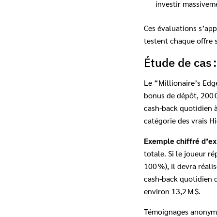
investir massivem
Ces évaluations s’app
testent chaque offre 
Étude de cas 
Le “Millionaire’s Edg
bonus de dépôt, 200 0
cash‑back quotidien à
catégorie des vrais Hi
Exemple chiffré d’e
totale. Si le joueur r
100 %), il devra réali
cash‑back quotidien d
environ 13,2 M $.
Témoignages anonymi