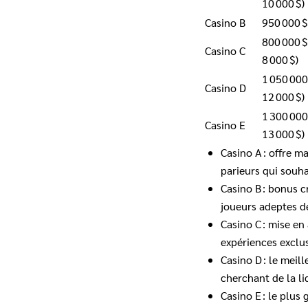
10 000 $)
Casino B
950 000 $
800 000 $
Casino C
8 000 $)
1 050 000
Casino D
12 000 $)
1 300 000
Casino E
13 000 $)
Casino A : offre m
parieurs qui souha
Casino B : bonus c
joueurs adeptes 
Casino C : mise en
expériences exclus
Casino D : le meill
cherchant de la li
Casino E : le plus