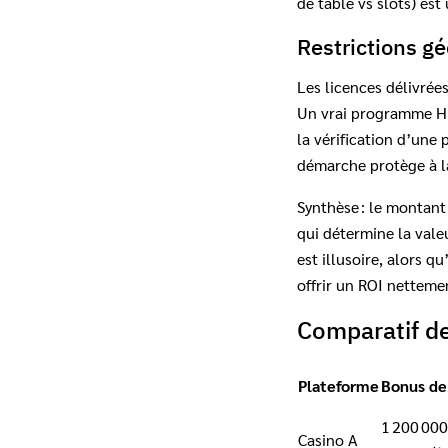
de table vs slots) est 
Restrictions gé
Les licences délivrée
Un vrai programme Hig
la vérification d’une 
démarche protège à la
Synthèse : le montant
qui détermine la vale
est illusoire, alors q
offrir un ROI netteme
Comparatif de
Plateforme
Bonus de
1 200 000
Casino A