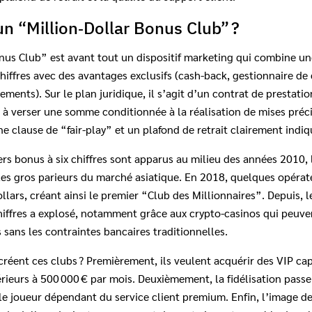
un “Million‑Dollar Bonus Club” ?
onus Club” est avant tout un dispositif marketing qui combine 
 chiffres avec des avantages exclusifs (cash‑back, gestionnaire d
ements). Sur le plan juridique, il s’agit d’un contrat de prestatio
 à verser une somme conditionnée à la réalisation de mises préci
ne clause de “fair‑play” et un plafond de retrait clairement indiq
iers bonus à six chiffres sont apparus au milieu des années 2010,
 les gros parieurs du marché asiatique. En 2018, quelques opérate
ollars, créant ainsi le premier “Club des Millionnaires”. Depuis,
iffres a explosé, notamment grâce aux crypto‑casinos qui peuve
 sans les contraintes bancaires traditionnelles.
créent ces clubs ? Premièrement, ils veulent acquérir des VIP ca
ieurs à 500 000 € par mois. Deuxièmement, la fidélisation pass
 le joueur dépendant du service client premium. Enfin, l’image d