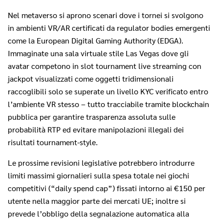
Nel metaverso si aprono scenari dove i tornei si svolgono
in ambienti VR/AR certificati da regulator bodies emergenti
come la European Digital Gaming Authority (EDGA).
Immaginate una sala virtuale stile Las Vegas dove gli
avatar competono in slot tournament live streaming con
jackpot visualizzati come oggetti tridimensionali
raccoglibili solo se superate un livello KYC verificato entro
l’ambiente VR stesso – tutto tracciabile tramite blockchain
pubblica per garantire trasparenza assoluta sulle
probabilità RTP ed evitare manipolazioni illegali dei
risultati tournament‑style.
Le prossime revisioni legislative potrebbero introdurre
limiti massimi giornalieri sulla spesa totale nei giochi
competitivi (“daily spend cap”) fissati intorno ai €150 per
utente nella maggior parte dei mercati UE; inoltre si
prevede l’obbligo della segnalazione automatica alla