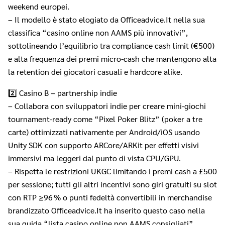
weekend europei.
– Il modello è stato elogiato da Officeadvice.It nella sua
classifica “casino online non AAMS più innovativi”,
sottolineando l’equilibrio tra compliance cash limit (€500)
e alta frequenza dei premi micro‑cash che mantengono alta
la retention dei giocatori casuali e hardcore alike.
2️⃣ Casino B – partnership indie
– Collabora con sviluppatori indie per creare mini‑giochi
tournament‑ready come “Pixel Poker Blitz” (poker a tre
carte) ottimizzati nativamente per Android/iOS usando
Unity SDK con supporto ARCore/ARKit per effetti visivi
immersivi ma leggeri dal punto di vista CPU/GPU.
– Rispetta le restrizioni UKGC limitando i premi cash a £500
per sessione; tutti gli altri incentivi sono giri gratuiti su slot
con RTP ≥96 % o punti fedeltà convertibili in merchandise
brandizzato Officeadvice.It ha inserito questo caso nella
sua guida “lista casino online non AAMS consigliati”.