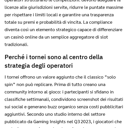
licenze alle giurisdizioni servite, ridurre le puntate massime
per rispettare i limiti locali e garantire una trasparenza
totale su premi e probabilità di vincita. La compliance
diventa così un elemento strategico capace di differenziare
un casinò online da un semplice aggregatore di slot
tradizionali.
Perché i tornei sono al centro della
strategia degli operatori
I tornei offrono un valore aggiunto che il classico “solo
spin” non può replicare. Prima di tutto creano una
community intorno al gioco: i partecipanti si sfidano in
classifiche settimanali, condividono screenshot dei risultati
sui social e generano buzz organico senza costi pubblicitari
aggiuntivi. Secondo uno studio interno del settore
pubblicato da Gaming Insights nel Q3 2023, i giocatori che