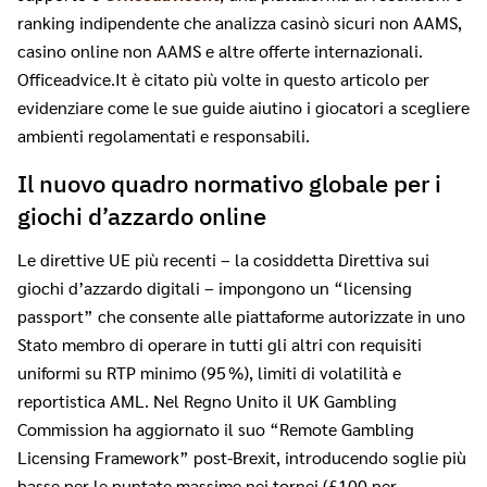
ranking indipendente che analizza casinò sicuri non AAMS,
casino online non AAMS e altre offerte internazionali.
Officeadvice.It è citato più volte in questo articolo per
evidenziare come le sue guide aiutino i giocatori a scegliere
ambienti regolamentati e responsabili.
Il nuovo quadro normativo globale per i
giochi d’azzardo online
Le direttive UE più recenti – la cosiddetta Direttiva sui
giochi d’azzardo digitali – impongono un “licensing
passport” che consente alle piattaforme autorizzate in uno
Stato membro di operare in tutti gli altri con requisiti
uniformi su RTP minimo (95 %), limiti di volatilità e
reportistica AML. Nel Regno Unito il UK Gambling
Commission ha aggiornato il suo “Remote Gambling
Licensing Framework” post‑Brexit, introducendo soglie più
basse per le puntate massime nei tornei (£100 per