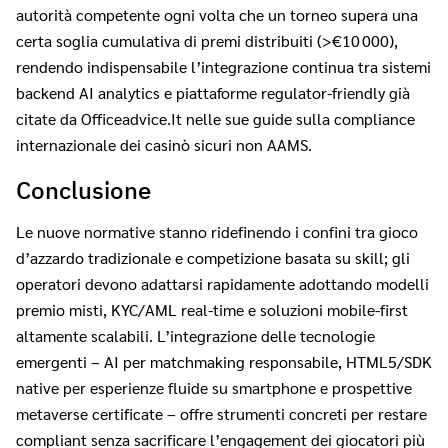
autorità competente ogni volta che un torneo supera una
certa soglia cumulativa di premi distribuiti (>€10 000),
rendendo indispensabile l’integrazione continua tra sistemi
backend AI analytics e piattaforme regulator-friendly già
citate da Officeadvice.It nelle sue guide sulla compliance
internazionale dei casinò sicuri non AAMS.
Conclusione
Le nuove normative stanno ridefinendo i confini tra gioco
d’azzardo tradizionale e competizione basata su skill; gli
operatori devono adattarsi rapidamente adottando modelli
premio misti, KYC/AML real‑time e soluzioni mobile‑first
altamente scalabili. L’integrazione delle tecnologie
emergenti – AI per matchmaking responsabile, HTML5/SDK
native per esperienze fluide su smartphone e prospettive
metaverse certificate – offre strumenti concreti per restare
compliant senza sacrificare l’engagement dei giocatori più