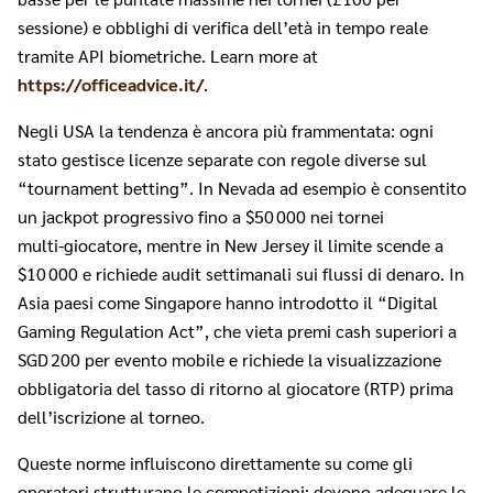
sessione) e obblighi di verifica dell’età in tempo reale
tramite API biometriche. Learn more at
https://officeadvice.it/
.
Negli USA la tendenza è ancora più frammentata: ogni
stato gestisce licenze separate con regole diverse sul
“tournament betting”. In Nevada ad esempio è consentito
un jackpot progressivo fino a $50 000 nei tornei
multi‑giocatore, mentre in New Jersey il limite scende a
$10 000 e richiede audit settimanali sui flussi di denaro. In
Asia paesi come Singapore hanno introdotto il “Digital
Gaming Regulation Act”, che vieta premi cash superiori a
SGD 200 per evento mobile e richiede la visualizzazione
obbligatoria del tasso di ritorno al giocatore (RTP) prima
dell’iscrizione al torneo.
Queste norme influiscono direttamente su come gli
operatori strutturano le competizioni: devono adeguare le