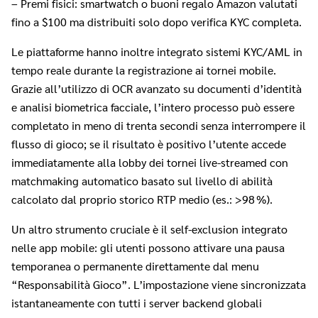
– Premi fisici: smartwatch o buoni regalo Amazon valutati
fino a $100 ma distribuiti solo dopo verifica KYC completa.
Le piattaforme hanno inoltre integrato sistemi KYC/AML in
tempo reale durante la registrazione ai tornei mobile.
Grazie all’utilizzo di OCR avanzato su documenti d’identità
e analisi biometrica facciale, l’intero processo può essere
completato in meno di trenta secondi senza interrompere il
flusso di gioco; se il risultato è positivo l’utente accede
immediatamente alla lobby dei tornei live‑streamed con
matchmaking automatico basato sul livello di abilità
calcolato dal proprio storico RTP medio (es.: >98 %).
Un altro strumento cruciale è il self‑exclusion integrato
nelle app mobile: gli utenti possono attivare una pausa
temporanea o permanente direttamente dal menu
“Responsabilità Gioco”. L’impostazione viene sincronizzata
istantaneamente con tutti i server backend globali