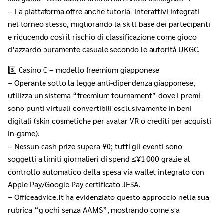
– La piattaforma offre anche tutorial interattivi integrati
nel torneo stesso, migliorando la skill base dei partecipanti
e riducendo così il rischio di classificazione come gioco
d’azzardo puramente casuale secondo le autorità UKGC.
3️⃣ Casino C – modello freemium giapponese
– Operante sotto la legge anti‑dipendenza giapponese,
utilizza un sistema “freemium tournament” dove i premi
sono punti virtuali convertibili esclusivamente in beni
digitali (skin cosmetiche per avatar VR o crediti per acquisti
in-game).
– Nessun cash prize supera ¥0; tutti gli eventi sono
soggetti a limiti giornalieri di spend ≤¥1 000 grazie al
controllo automatico della spesa via wallet integrato con
Apple Pay/Google Pay certificato JFSA.
– Officeadvice.It ha evidenziato questo approccio nella sua
rubrica “giochi senza AAMS”, mostrando come sia