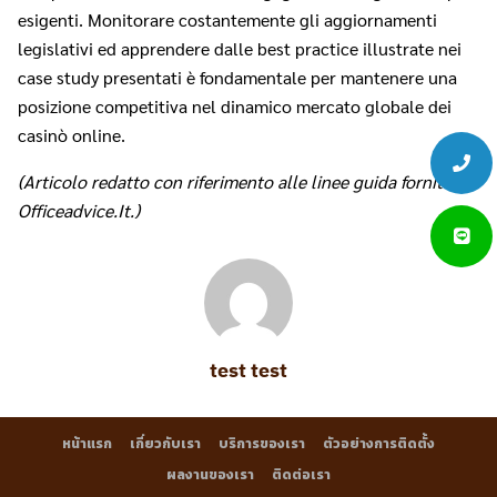
esigenti. Monitorare costantemente gli aggiornamenti
legislativi ed apprendere dalle best practice illustrate nei
case study presentati è fondamentale per mantenere una
posizione competitiva nel dinamico mercato globale dei
casinò online.
(Articolo redatto con riferimento alle linee guida fornite da
Officeadvice.It.)
test test
หน้าแรก
เกี่ยวกับเรา
บริการของเรา
ตัวอย่างการติดตั้ง
ผลงานของเรา
ติดต่อเรา