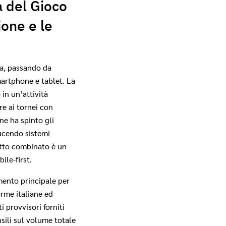
 del Gioco
ione e le
ta, passando da
artphone e tablet. La
 in un’attività
re ai tornei con
ne ha spinto gli
ducendo sistemi
fetto combinato è un
le‑first.
imento principale per
orme italiane ed
 provvisori forniti
sili sul volume totale