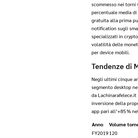
scommesso nei torni vi
percentuale media di 
gratuita alla prima p
notification sugli sm
specializzati in crypt
volatilità delle monete
per device mobili.
Tendenze di M
Negli ultimi cinque a
segmento desktop nel
da Lachinarafelece.it
inversione della prop
app pari all’+85 % ne
Anno
Volume torn
FY2019
120