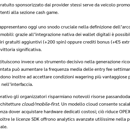
gratuito sponsorizzato dai provider stessi serve da veicolo prom
tenti alla sezione cash game.
appresentano oggi uno snodo cruciale nella definizione dell’arc
i mobili: grazie all’integrazione nativa dei wallet digitali è possibi
ri gratuiti aggiuntivi (+200 spin) oppure crediti bonus (+€5 extr
ttoria significativa.
tituiscono invece uno strumento decisivo nella generazione ricor
ata può aumentare la frequenza media delle entry fee settimana
ndono inoltre ad accettare condizioni wagering più vantaggiose
nell’interfaccia.
erativo gli organizzatori risparmiano notevoli risorse passandodag
rchitetture
cloud/mobile-first
. Un modello cloud consente scalab
enza dover acquistare hardware dedicati costosi; ciò riduce OP
oltre le licenze SDK offrono analytics avanzate utilissime nella 
ale.