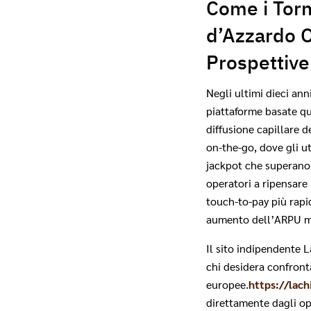
Come i Torn
d’Azzardo O
Prospettive
Negli ultimi dieci an
piattaforme basate qu
diffusione capillare d
on‑the‑go, dove gli u
jackpot che superano 
operatori a ripensare
touch‑to‑pay più rapid
aumento dell’ARPU med
Il sito indipendente L
chi desidera confronta
europee.
https://lach
direttamente dagli op