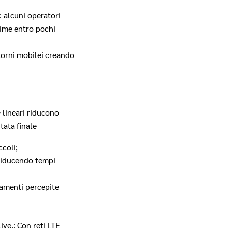
: alcuni operatori
ime entro pochi
orni mobil­ei creando
e lineari riducono
tata finale
coli;
 riducendo tempi
amenti percepite
ve.: Con reti LTE