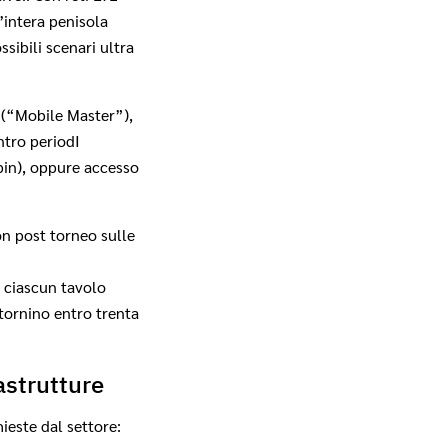
’intera penisola
ibili scenari ultra
 (“Mobile Master”),
ntro periodI
spin), oppure accesso
on post torneo sulle
 ciascun tavolo
tornino entro trenta
astrutture
ieste dal settore: