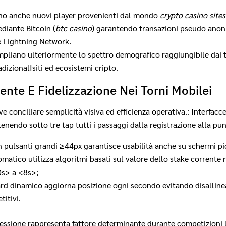
o anche nuovi player provenienti dal mondo
crypto casino sites
diante Bitcoin (
btc casino
) garantendo transazioni pseudo anon
te Lightning Network.
pliano ulteriormente lo spettro demografico raggiungibile dai t
ional​I​sì​​ti​​​ ​ed ecosistemi cripto​.
nte E Fidelizzazione Nei Torni Mobil­ei
e conciliare semplicità visiva ed efficienza operativa.: Interfacc
tenendo sotto tre tap tutti i passaggi dalla registrazione alla pun
 pulsanti grandi ≥44px garantisce usabilità anche su schermi pic
atico utilizza algoritmi basati sul valore dello stake corrente
0s> a <8s>;
rd dinamico aggiorna posizione ogni secondo evitando disalline
titivi.
essione rappresenta fattore determinante durante competizioni li