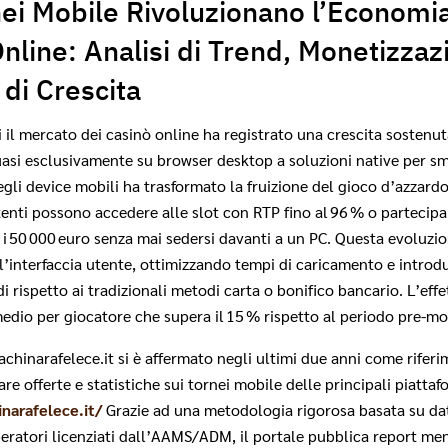
ei Mobile Rivoluzionano l’Economia
nline: Analisi di Trend, Monetizzaz
 di Crescita
ni il mercato dei casinò online ha registrato una crescita sostenu
asi esclusivamente su browser desktop a soluzioni native per sm
egli device mobili ha trasformato la fruizione del gioco d’azzardo
tenti possono accedere alle slot con RTP fino al 96 % o partecipa
i 50 000 euro senza mai sedersi davanti a un PC. Questa evoluzio
 l’interfaccia utente, ottimizzando tempi di caricamento e intro
i rispetto ai tradizionali metodi carta o bonifico bancario. L’ef
io per giocatore che supera il 15 % rispetto al periodo pre‑mobi
achinarafelece.it si è affermato negli ultimi due anni come rifer
re offerte e statistiche sui tornei mobile delle principali piattaf
inarafelece.it/
Grazie ad una metodologia rigorosa basata su dati
eratori licenziati dall’AAMS/ADM, il portale pubblica report men