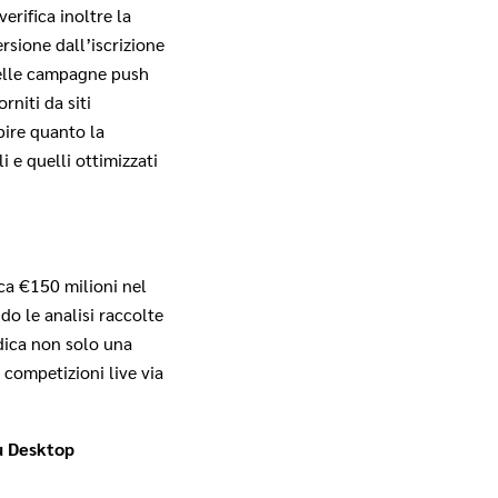
erifica inoltre la
rsione dall’iscrizione
 delle campagne push
niti da siti
pire quanto la
i e quelli ottimizzati
ca €150 milioni nel
o le analisi raccolte
ndica non solo una
 competizioni live via
u Desktop