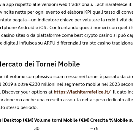
a app rispetto alle versioni web tradizionali. Lachinarafelece.it v
vincite nette per ogni evento ed elabora KPI quali tasso di conve
untata pagata — un indicatore chiave per valutare la redditività
artphone Android e iOS . Confrontando questi numeri con quelli for
o casino sites o da piattaforme come best crypto casino si può ca
 digitali influisca su ARPU differenziali tra btc casino tradizional
ercato dei Tornei Mobile
nni il volume complessivo scommesso nei tornei è passato da cir
 2019 a oltre €230 milioni nel segmento mobile nel 2023 second
 . Discover your options at
https://lachitarrafelice.it/
. Il dato i
orzione ma anche una crescita assoluta della spesa dedicata alle
llo stesso periodo.
ei Desktop (€M)
Volume torni Mobile (€M)
Crescita %Mobile s
30
−75