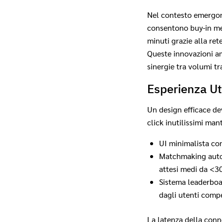
Nel contesto emergon
consentono buy-in me
minuti grazie alla re
Queste innovazioni am
sinergie tra volumi tradiz
Esperienza Ute
Un design efficace dev
click inutilissimi man
UI minimalista con
Matchmaking autom
attesi medi da <3
Sistema leaderboa
dagli utenti compe
La latenza della conn