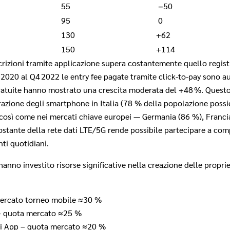
55
−50
95
0
130
+62
150
+114
crizioni tramite applicazione supera costantemente quello regist
 2020 al Q4 2022 le entry fee pagate tramite click-to-pay sono 
gratuite hanno mostrato una crescita moderata del +48 %. Quest
etrazione degli smartphone in Italia (78 % della popolazione pos
 così come nei mercati chiave europei — Germania (86 %), Franci
costante della rete dati LTE/5G rende possibile partecipare a com
ti quotidiani.
 hanno investito risorse significative nella creazione de​l​le propr
mercato torneo mobile ≈30 %
– quota mercato ≈25 %
oi App – quota mercato ≈20 %