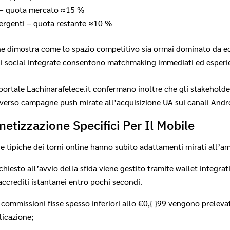
ia – quota mercato ≈15 %
mergenti – quota restante ≈10 %
ne dimostra come lo spazio competitivo sia ormai dominato da e
oni social integrate consentono matchmaking immediati ed esperi
l portale Lachinarafelece.it confermano inoltre che gli stakehold
verso campagne push mirate all’acquisizione UA sui canali Andr
netizzazione Specifici Per Il Mobile
rie tipiche dei torni online hanno subito adattamenti mirati all’
ichiesto all’avvio della sfida viene gestito tramite wallet integra
ccrediti istantanei entro pochi secondi.
e commissioni fisse spesso inferiori allo €0,{ }99 vengono prele
licazione;