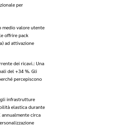
ozionale per
o medio valore utente
le offrire pack
a) ad attivazione
rente dei ricavi.: Una
li del +34 %. Gli
 perché percepiscono
li infrastrutture
ilità elastica durante
EX annualmente circa
personalizzazione