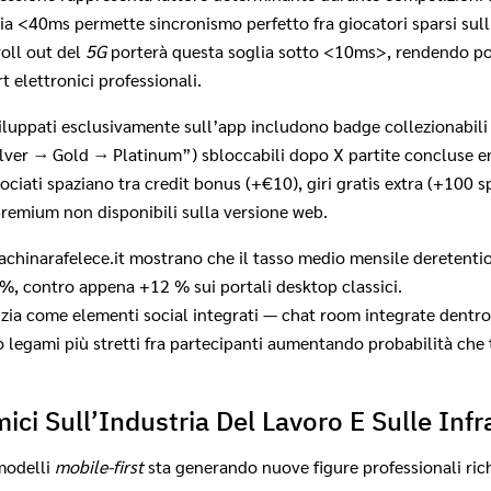
a <40ms permette sincronismo perfetto fra giocatori sparsi sull
roll out del
5G
porterà questa soglia sotto <10ms>, rendendo poss
ort elettronici professionali.
luppati esclusivamente sull’app includono badge collezionabili
“Silver → Gold → Platinum”) sbloccabili dopo X partite concluse e
sociati spaziano tra credit bonus (+€10), giri gratis extra (+100 
premium non disponibili sulla versione web.
achinarafelece.it mostrano che il tasso medio mensile de​r​etenti
%, contro appena +12 % sui portali desktop classici.
zia come elementi social integrati — chat room integrate dentro
o legami più stretti fra partecipanti aumentando probabilità che 
ici Sull’Industria Del Lavoro E Sulle Infr
modelli
mobile-first
sta generando nuove figure professionali rich