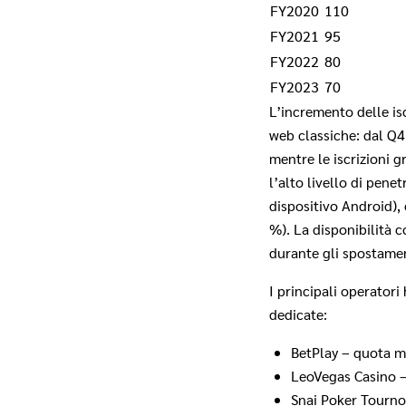
FY2020
110
FY2021
95
FY2022
80
FY2023
70
L’incremento delle is
web classiche: dal Q4
mentre le iscrizioni 
l’alto livello di pen
dispositivo Android),
%). La disponibilità 
durante gli spostamen
I principali operatori
dedicate:
BetPlay – quota 
LeoVegas Casino 
Snai Poker Tourn