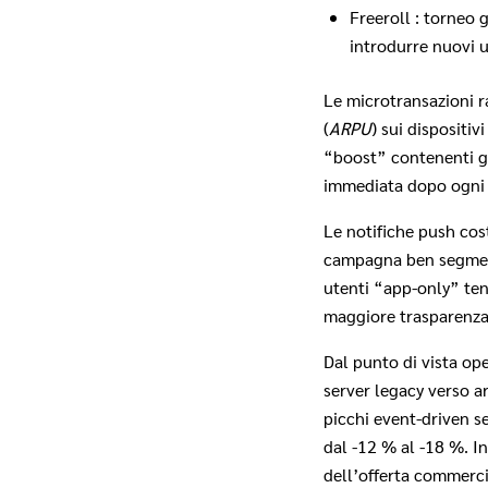
Freeroll : torneo 
introdurre nuovi u
Le microtransazioni r
(
ARPU
) sui dispositiv
“boost” contenenti gi
immediata dopo ogni vi
Le notifiche push cos
campagna ben segment
utenti “app‐only” te
maggiore trasparenza 
Dal punto di vista op
server legacy verso a
picchi event‐driven s
dal ‑12 % al ‑18 %. In
dell’offerta commerci