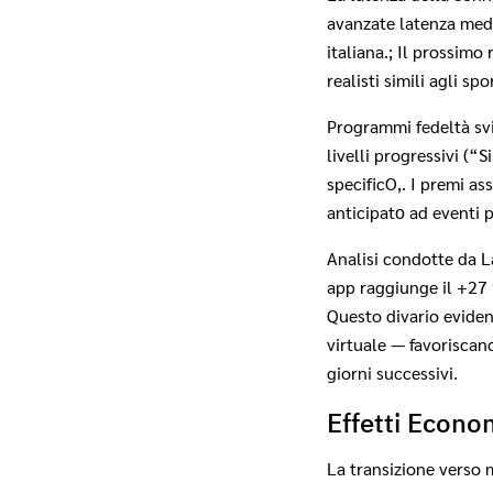
avanzate latenza medi
italiana.; Il prossimo 
realisti simili agli sp
Programmi fedeltà svi
livelli progressivi (
specificO,. I premi as
anticipatо ad eventi 
Analisi condotte da L
app raggiunge il +27 
Questo divario eviden
virtuale — favoriscan
giorni successivi.
Effetti Econom
La transizione verso 