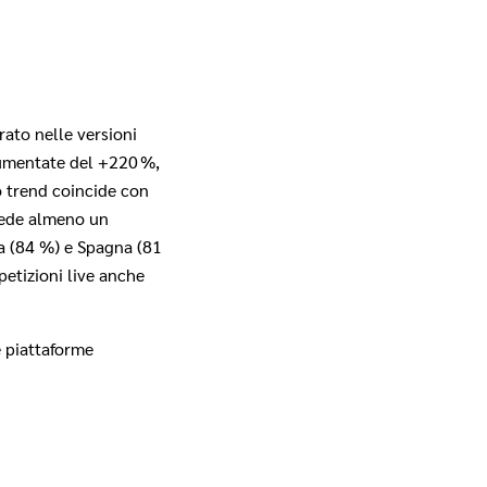
rato nelle versioni
aumentate del +220 %,
o trend coincide con
siede almeno un
a (84 %) e Spagna (81
petizioni live anche
ie piattaforme