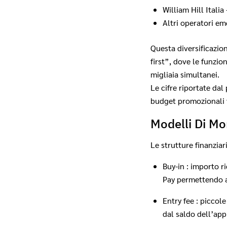
William Hill Ital
Altri operatori e
Questa diversificazio
first”, dove le funzi
migliaia simultanei.
Le cifre riportate da
budget promozionali 
Modelli Di Mo
Le strutture finanzia
Buy‑in : importo r
Pay permettendo a
Entry fee : piccol
dal saldo dell’app