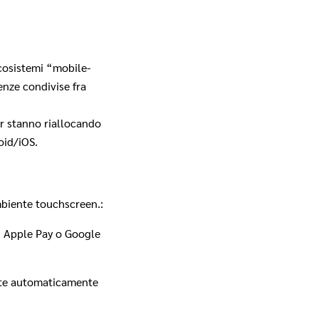
cosistemi “mobile‐
enze condivise fra
er stanno riallocando
oid/iOS.
ambiente touchscreen.:
ti Apple Pay o Google
vate automaticamente