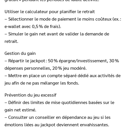
Utiliser le calculateur pour planifier le retrait
– Sélectionner le mode de paiement le moins coûteux (ex. :
e‑wallet avec 0,5 % de frais).
– Simuler le gain net avant de valider la demande de
retrait.
Gestion du gain
– Répartir le jackpot : 50 % épargne/investissement, 30 %
dépenses personnelles, 20 % jeu modéré.
– Mettre en place un compte séparé dédié aux activités de
jeu afin de ne pas mélanger les fonds.
Prévention du jeu excessif
– Définir des limites de mise quotidiennes basées sur le
gain net estimé.
– Consulter un conseiller en dépendance au jeu si les
émotions liées au jackpot deviennent envahissantes.