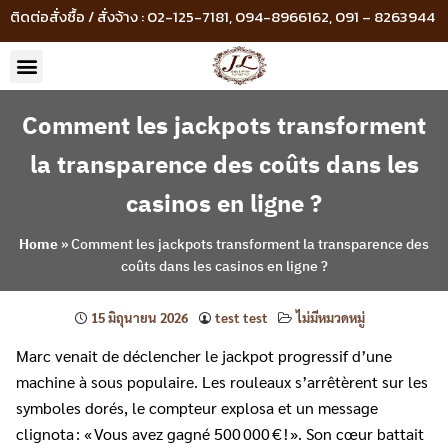
ติดต่อสั่งซื้อ / สั่งจ้าง : 02-125-7181, 094-8966162, 091 – 8263944
Comment les jackpots transforment
la transparence des coûts dans les
casinos en ligne ?
Home
»
Comment les jackpots transforment la transparence des
coûts dans les casinos en ligne ?
15 มิถุนายน 2026
test test
ไม่มีหมวดหมู่
Marc venait de déclencher le jackpot progressif d’une
machine à sous populaire. Les rouleaux s’arrêtèrent sur les
symboles dorés, le compteur explosa et un message
clignota : « Vous avez gagné 500 000 € ! ». Son cœur battait