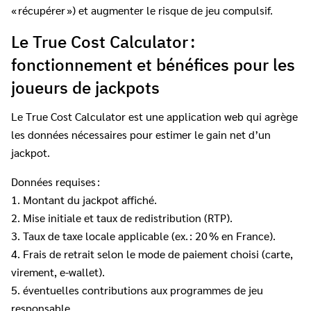
« récupérer ») et augmenter le risque de jeu compulsif.
Le True Cost Calculator :
fonctionnement et bénéfices pour les
joueurs de jackpots
Le True Cost Calculator est une application web qui agrège
les données nécessaires pour estimer le gain net d’un
jackpot.
Données requises :
1. Montant du jackpot affiché.
2. Mise initiale et taux de redistribution (RTP).
3. Taux de taxe locale applicable (ex. : 20 % en France).
4. Frais de retrait selon le mode de paiement choisi (carte,
virement, e‑wallet).
5. éventuelles contributions aux programmes de jeu
responsable.