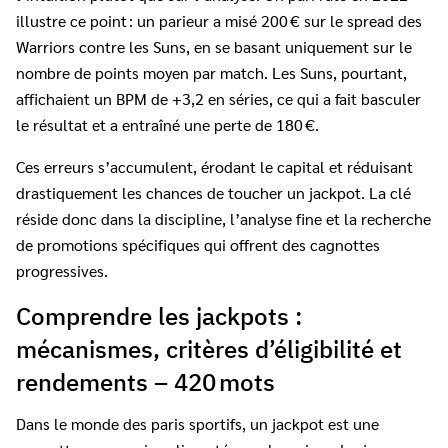
illustre ce point : un parieur a misé 200 € sur le spread des
Warriors contre les Suns, en se basant uniquement sur le
nombre de points moyen par match. Les Suns, pourtant,
affichaient un BPM de +3,2 en séries, ce qui a fait basculer
le résultat et a entraîné une perte de 180 €.
Ces erreurs s’accumulent, érodant le capital et réduisant
drastiquement les chances de toucher un jackpot. La clé
réside donc dans la discipline, l’analyse fine et la recherche
de promotions spécifiques qui offrent des cagnottes
progressives.
Comprendre les jackpots :
mécanismes, critères d’éligibilité et
rendements – 420 mots
Dans le monde des paris sportifs, un jackpot est une