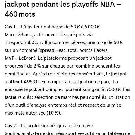
jackpot pendant les playoffs NBA –
460 mots
Cas 1 – L’amateur qui passe de 50 € à 5 000 €
Marc, 28 ans, a découvert les jackpots via
Thegoodhub.Com. Il a commencé avec une mise de 50 €
sur un combiné (spread Heat, total points Lakers,
MVP = LeBron). La plateforme proposait un jackpot
progressif de 2 % sur chaque pari combiné pendant les
demi‑finales. Après trois victoires consécutives, le jackpot
a atteint 4 950 €. En remportant le quatrième pari, il a
encaissé le jackpot complet, portant son gain à 5 000 €. Les
facteurs clés : sélection de marchés peu corrélés, utilisation
d’un outil d’analyse en temps réel et respect de la mise
maximale autorisée (10 %).
Cas 2 – Le professionnel qui ajuste en live
Sophie, analyste de données sportives, utilise un tableau de