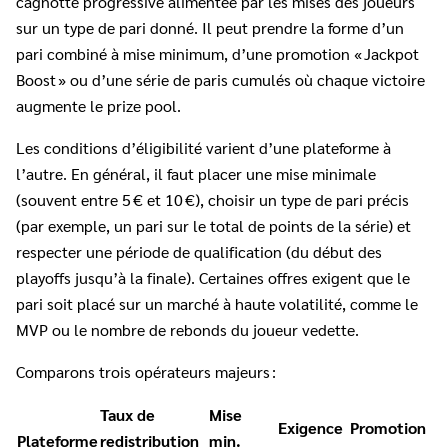
cagnotte progressive alimentée par les mises des joueurs
sur un type de pari donné. Il peut prendre la forme d’un
pari combiné à mise minimum, d’une promotion « Jackpot
Boost » ou d’une série de paris cumulés où chaque victoire
augmente le prize pool.
Les conditions d’éligibilité varient d’une plateforme à
l’autre. En général, il faut placer une mise minimale
(souvent entre 5 € et 10 €), choisir un type de pari précis
(par exemple, un pari sur le total de points de la série) et
respecter une période de qualification (du début des
playoffs jusqu’à la finale). Certaines offres exigent que le
pari soit placé sur un marché à haute volatilité, comme le
MVP ou le nombre de rebonds du joueur vedette.
Comparons trois opérateurs majeurs :
Taux de
Mise
Exigence
Promotion
Plateforme
redistribution
min.