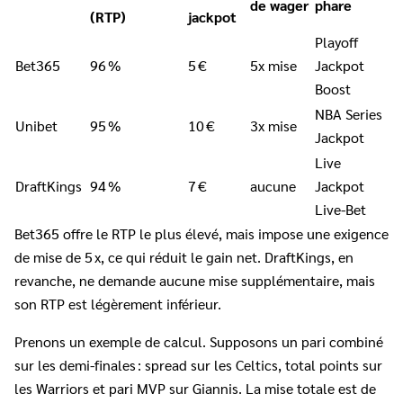
de wager
phare
(RTP)
jackpot
Playoff
Bet365
96 %
5 €
5x mise
Jackpot
Boost
NBA Series
Unibet
95 %
10 €
3x mise
Jackpot
Live
DraftKings
94 %
7 €
aucune
Jackpot
Live‑Bet
Bet365 offre le RTP le plus élevé, mais impose une exigence
de mise de 5 x, ce qui réduit le gain net. DraftKings, en
revanche, ne demande aucune mise supplémentaire, mais
son RTP est légèrement inférieur.
Prenons un exemple de calcul. Supposons un pari combiné
sur les demi‑finales : spread sur les Celtics, total points sur
les Warriors et pari MVP sur Giannis. La mise totale est de