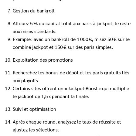
Gestion du bankroll
Allouez 5 % du capital total aux paris à jackpot, le reste
aux mises standards.
Exemple : avec un bankroll de 1 000 €, misez 50 € sur le
combiné jackpot et 150 € sur des paris simples.
Exploitation des promotions
Recherchez les bonus de dépôt et les paris gratuits liés
aux playoffs.
Certains sites offrent un « Jackpot Boost » qui multiplie
le jackpot de 1,5 x pendant la finale.
Suivi et optimisation
Après chaque round, analysez le taux de réussite et
ajustez les sélections.