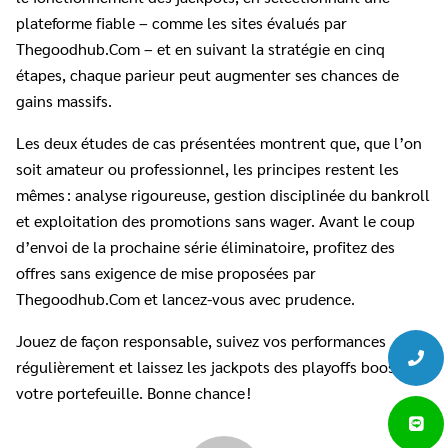
plateforme fiable – comme les sites évalués par
Thegoodhub.Com – et en suivant la stratégie en cinq
étapes, chaque parieur peut augmenter ses chances de
gains massifs.
Les deux études de cas présentées montrent que, que l’on
soit amateur ou professionnel, les principes restent les
mêmes : analyse rigoureuse, gestion disciplinée du bankroll
et exploitation des promotions sans wager. Avant le coup
d’envoi de la prochaine série éliminatoire, profitez des
offres sans exigence de mise proposées par
Thegoodhub.Com et lancez‑vous avec prudence.
Jouez de façon responsable, suivez vos performances
régulièrement et laissez les jackpots des playoffs booster
votre portefeuille. Bonne chance !