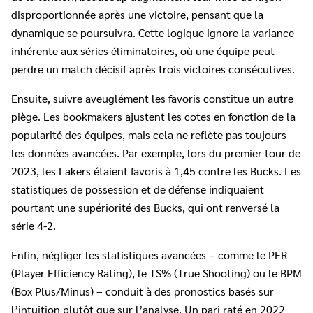
disproportionnée après une victoire, pensant que la
dynamique se poursuivra. Cette logique ignore la variance
inhérente aux séries éliminatoires, où une équipe peut
perdre un match décisif après trois victoires consécutives.
Ensuite, suivre aveuglément les favoris constitue un autre
piège. Les bookmakers ajustent les cotes en fonction de la
popularité des équipes, mais cela ne reflète pas toujours
les données avancées. Par exemple, lors du premier tour de
2023, les Lakers étaient favoris à 1,45 contre les Bucks. Les
statistiques de possession et de défense indiquaient
pourtant une supériorité des Bucks, qui ont renversé la
série 4‑2.
Enfin, négliger les statistiques avancées – comme le PER
(Player Efficiency Rating), le TS% (True Shooting) ou le BPM
(Box Plus/Minus) – conduit à des pronostics basés sur
l’intuition plutôt que sur l’analyse. Un pari raté en 2022