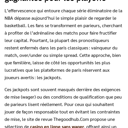
L’effervescence qui entoure chaque série éliminatoire de la
NBA dépasse aujourd’hui le simple plaisir de regarder le
basketball. Les fans se transforment en parieurs, cherchant
à profiter de l’adrénaline des matchs pour faire fructifier
leur capital. Pourtant, la plupart des pronostiqueurs
restent enfermés dans les paris classiques : vainqueur du
match, over/under ou simple spread. Cette approche, bien
que familière, laisse de côté les opportunités les plus
lucratives que les plateformes de paris réservent aux
joueurs avertis : les jackpots.
Ces jackpots sont souvent masqués derrière des exigences
de mise (wager) ou des conditions de qualification que peu
de parieurs lisent réellement. Pour ceux qui souhaitent
jouer de façon responsable tout en évitant les contraintes
de mise, le site de revue Thegoodhub.Com propose une
sélection de
casino en ligne sans wager
, offrant ainsi un