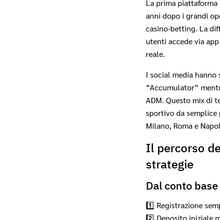
La prima piattaforma 
anni dopo i grandi op
casino‑betting. La di
utenti accede via app
reale.
I social media hanno 
“Accumulator” mentre 
ADM. Questo mix di te
sportivo da semplice 
Milano, Roma e Napol
Il percorso de
strategie
Dal conto base
1️⃣ Registrazione sem
2️⃣ Deposito iniziale