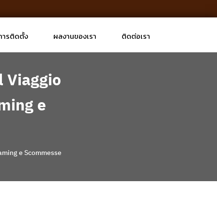
การติดตั้ง
ผลงานของเรา
ติดต่อเรา
l Viaggio
aming e
i Gaming e Scommesse