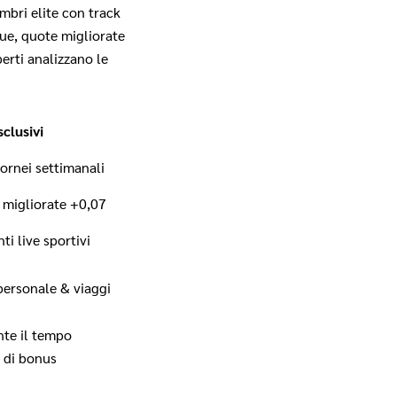
mbri elite con track
gue, quote migliorate
perti analizzano le
clusivi
ornei settimanali
 migliorate +0,07
nti live sportivi
personale & viaggi
nte il tempo
 di bonus