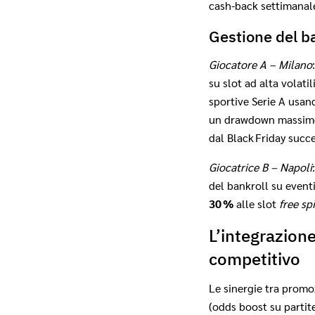
cash‑back settimanale
Gestione del ba
Giocatore A – Milano
su slot ad alta volatili
sportive Serie A usan
un drawdown massim
dal Black Friday succe
Giocatrice B – Napoli
del bankroll su event
30 %
alle slot
free sp
L’integrazion
competitivo
Le sinergie tra promoz
(odds boost su partite