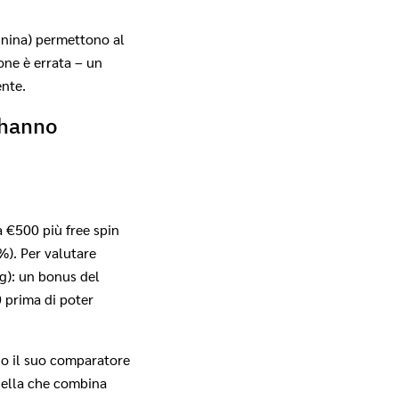
onnina) permettono al
one è errata – un
ente.
e hanno
a €500 più free spin
). Per valutare
g): un bonus del
 prima di poter
o il suo comparatore
quella che combina