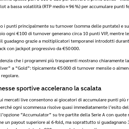
slot a bassa volatilità (RTP medio ≈ 96 %) per accumulare punti f
no i punti principalmente su turnover (somma delle puntate) e su
io ogni €100 di turnover generano circa 10 punti VIP, mentre le 
l guadagno grazie a moltiplicatori temporanei introdotti durant
ack con jackpot progressivo da €50 000.
enzia che i programmi più trasparenti mostrano chiaramente la 
Silver” a “Gold”: tipicamente €5 000 di turnover mensile o almen
à regolare.
sse sportive accelerano la scalata
i mercati live consentono ai giocatori di accumulare punti più 
i perché ogni scommessa risolve quasi immediatamente l’esito de
ell’opzione “Accumulator” su tre partite della Serie A con quote 
ene un payout superiore al 6‑fold, ma soprattutto si guadagnano 