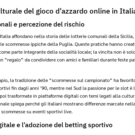
lturale del gioco d’azzardo online in Itali
onali e percezione del rischio
Italia affondano nella storia delle lotterie comunali della Sicilia,
lle scommesse ippiche della Puglia. Queste pratiche hanno crea
 come parte integrante della socialità locale; la vincita non è s
 “regalo” da condividere con amici e familiari durante feste pa
mpio, la tradizione delle “scommesse sul campionato” ha favori
tivi fin dagli anni ’90, mentre nel Sud la passione per le slot è l
 poi trasformate in piattaforme digitali con temi legati alla cult
ale spiega perché gli italiani mostrano differenze marcate nella
o scommesse su eventi sportivi live.
gitale e l’adozione del betting sportivo