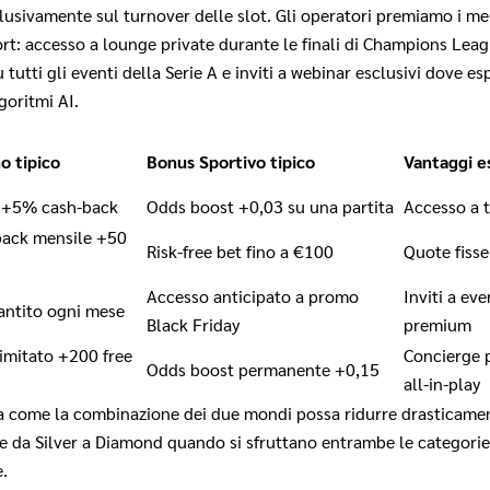
usivamente sul turnover delle slot. Gli operatori premiamo i me
ort: accesso a lounge private durante le finali di Champions Lea
tutti gli eventi della Serie A e inviti a webinar esclusivi dove es
goritmi AI.
o tipico
Bonus Sportivo tipico
Vantaggi es
n +5% cash‑back
Odds boost +0,03 su una partita
Accesso a t
back mensile +50
Risk‑free bet fino a €100
Quote fisse
Accesso anticipato a promo
Inviti a eve
antito ogni mese
Black Friday
premium
limitato +200 free
Concierge 
Odds boost permanente +0,15
all‑in‑play
a come la combinazione dei due mondi possa ridurre drasticame
e da Silver a Diamond quando si sfruttano entrambe le categorie
.