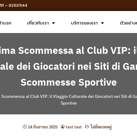
, 091 – 8263944
้าเเรก
เกี่ยวกับเรา
บริการของเรา
ตัวอย่าง
ima Scommessa al Club VIP: i
ale dei Giocatori nei Siti di G
Scommesse Sportive
 Scommessa al Club VIP: il Viaggio Culturale dei Giocatori nei Siti d
Sportive
14 กันยายน 2025
test test
ไม่มีหมวดหมู่