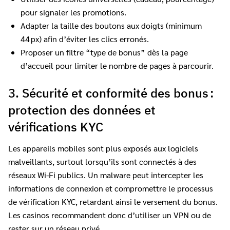
pour signaler les promotions.
Adapter la taille des boutons aux doigts (minimum
44 px) afin d’éviter les clics erronés.
Proposer un filtre “type de bonus” dès la page
d’accueil pour limiter le nombre de pages à parcourir.
3. Sécurité et conformité des bonus :
protection des données et
vérifications KYC
Les appareils mobiles sont plus exposés aux logiciels
malveillants, surtout lorsqu’ils sont connectés à des
réseaux Wi‑Fi publics. Un malware peut intercepter les
informations de connexion et compromettre le processus
de vérification KYC, retardant ainsi le versement du bonus.
Les casinos recommandent donc d’utiliser un VPN ou de
rester sur un réseau privé.