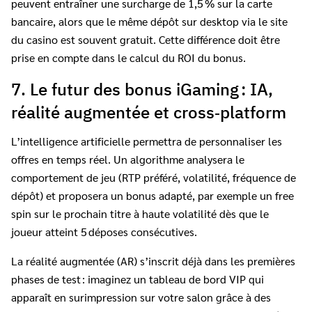
peuvent entraîner une surcharge de 1,5 % sur la carte
bancaire, alors que le même dépôt sur desktop via le site
du casino est souvent gratuit. Cette différence doit être
prise en compte dans le calcul du ROI du bonus.
7. Le futur des bonus iGaming : IA,
réalité augmentée et cross‑platform
L’intelligence artificielle permettra de personnaliser les
offres en temps réel. Un algorithme analysera le
comportement de jeu (RTP préféré, volatilité, fréquence de
dépôt) et proposera un bonus adapté, par exemple un free
spin sur le prochain titre à haute volatilité dès que le
joueur atteint 5 déposes consécutives.
La réalité augmentée (AR) s’inscrit déjà dans les premières
phases de test : imaginez un tableau de bord VIP qui
apparaît en surimpression sur votre salon grâce à des