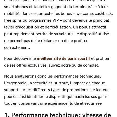
smartphones et tablettes gagnent du terrain grâce à leur
mobilité. Dans ce contexte, les bonus – welcome, cashback,
free spins ou programmes VIP – sont devenus le principal
levier d’acquisition et de fidélisation. Un bonus attractif
peut rapidement perdre de sa valeur si le dispositif utilisé
ne permet pas de le réclamer ou de le profiter
correctement.
Pour découvrir le
meilleur site de paris sportif
et profiter
de ses offres exclusives, suivez notre guide complet.
Nous analyserons donc les performances techniques,
l’ergonomie, la sécurité et, surtout, l’impact de chaque
support sur les différents types de promotions. Le lecteur
pourra ainsi identifier le dispositif qui maximise ses gains
tout en conservant une expérience fluide et sécurisée.
1. Performance technique : vitesse de