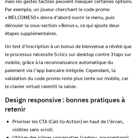
mais les gestes tactiles peuvent masquer certaines options.
Par exemple, un joueur cherchant le code promo
« WELCOME50 » devra d’abord ouvrir le menu, puis
dérouler la sous‑section « Bonus », ce qui ajoute deux
étapes supplémentaires.
Un test d’inscription à un bonus de bienvenue a révélé que
le processus nécessite 5 clics sur desktop contre 3 taps sur
mobile, grâce à la reconnaissance automatique du
paiement via l’app bancaire intégrée. Cependant, la
validation du code promo reste plus lente sur mobile, car
le clavier virtuel ralentit la saisie.
Design responsive : bonnes pratiques à
retenir
Prioriser les CTA (Call‑to‑Action) en haut de l’écran,
visibles sans scroll.
Utiliser des icônes universelles (cadeau, pourcentage)