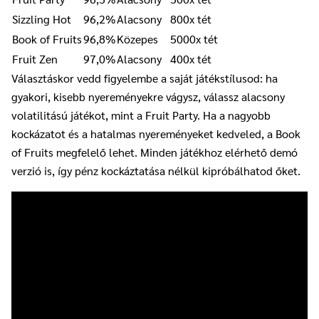
Sizzling Hot
96,2%
Alacsony
800x tét
Book of Fruits
96,8%
Közepes
5000x tét
Fruit Zen
97,0%
Alacsony
400x tét
Választáskor vedd figyelembe a saját játékstílusod: ha
gyakori, kisebb nyereményekre vágysz, válassz alacsony
volatilitású játékot, mint a Fruit Party. Ha a nagyobb
kockázatot és a hatalmas nyereményeket kedveled, a Book
of Fruits megfelelő lehet. Minden játékhoz elérhető demó
verzió is, így pénz kockáztatása nélkül kipróbálhatod őket.