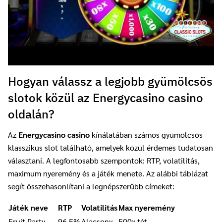
Hogyan válassz a legjobb gyümölcsös
slotok közül az Energycasino casino
oldalán?
Az
Energycasino casino
kínálatában számos gyümölcsös
klasszikus slot található, amelyek közül érdemes tudatosan
választani. A legfontosabb szempontok: RTP, volatilitás,
maximum nyeremény és a játék menete. Az alábbi táblázat
segít összehasonlítani a legnépszerűbb címeket:
Játék neve
RTP
Volatilitás
Max nyeremény
Fruit Party
96,5%
Alacsony
500x tét