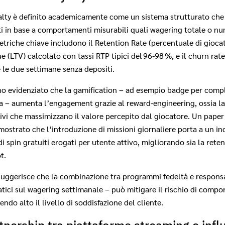
lty è definito academicamente come un sistema strutturato ch
ti in base a comportamenti misurabili quali wagering totale o num
etriche chiave includono il Retention Rate (percentuale di giocat
ue (LTV) calcolato con tassi RTP tipici del 96‑98 %, e il churn rate
re le due settimane senza depositi.
no evidenziato che la gamification – ad esempio badge per comp
alta – aumenta l’engagement grazie al reward‑engineering, ossia l
tivi che massimizzano il valore percepito dal giocatore. Un paper
ostrato che l’introduzione di missioni giornaliere porta a un 
 spin gratuiti erogati per utente attivo, migliorando sia la reten
t.
a suggerisce che la combinazione tra programmi fedeltà e responsa
tici sul wagering settimanale – può mitigare il rischio di comp
do alto il livello di soddisfazione del cliente.
rtnership tra piattaforme streaming e infl