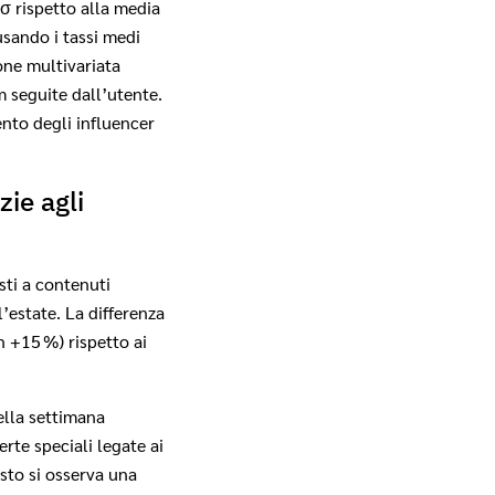
3σ rispetto alla media
usando i tassi medi
ione multivariata
 seguite dall’utente.
ento degli influencer
zie agli
sti a contenuti
’estate. La differenza
n +15 %) rispetto ai
ella settimana
rte speciali legate ai
sto si osserva una