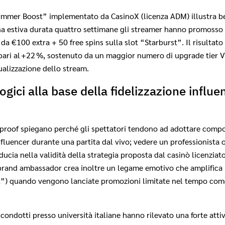
Summer Boost” implementato da CasinoX (licenza ADM) illustra 
 estiva durata quattro settimane gli streamer hanno promosso
 €100 extra + 50 free spins sulla slot “Starburst”. Il risultat
ari al +22 %, sostenuto da un maggior numero di upgrade tier VI
ualizzazione dello stream.
ogici alla base della fidelizzazione influe
l proof spiegano perché gli spettatori tendono ad adottare compo
influencer durante una partita dal vivo; vedere un professionista 
ducia nella validità della strategia proposta dal casinò licenzia
 brand ambassador crea inoltre un legame emotivo che amplifica
t”) quando vengono lanciate promozioni limitate nel tempo come
 condotti presso università italiane hanno rilevato una forte atti