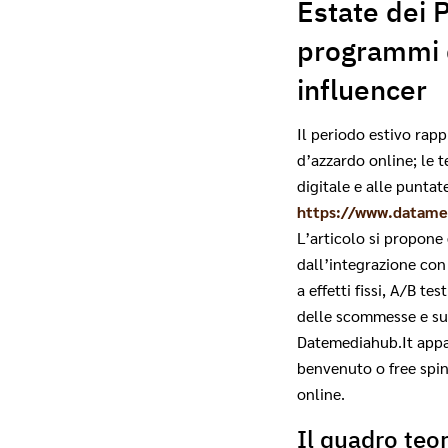
Estate dei P
programmi di
influencer
Il periodo estivo rapp
d’azzardo online; le 
digitale e alle puntat
https://www.datamed
L’articolo si propone
dall’integrazione con 
a effetti fissi, A/B t
delle scommesse e sul
Datemediahub.It appar
benvenuto o free spin
online.
Il quadro teor