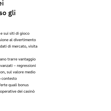
ei
so gli
 sui siti di gioco
sione al divertimento
dati di mercato, visita
sano trarre vantaggio
avanzati – regressioni
tion, sul valore medio
o contesto
ferte quali bonus
 operative dei casinò