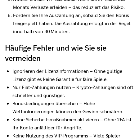
Monats Verluste erleiden – das reduziert das Risiko.
Fordern Sie Ihre Auszahlung an, sobald Sie den Bonus
freigespielt haben. Die Auszahlung erfolgt in der Regel
innerhalb von 30 Minuten.
Häufige Fehler und wie Sie sie
vermeiden
Ignorieren der Lizenzinformationen – Ohne gültige
Lizenz gibt es keine Garantie für faire Spiele.
Nur Fiat‑Zahlungen nutzen – Krypto‑Zahlungen sind oft
schneller und günstiger.
Bonusbedingungen übersehen – Hohe
Wettanforderungen können den Gewinn schmälern.
Keine Sicherheitsmaßnahmen aktivieren – Ohne 2FA ist
Ihr Konto anfälliger für Angriffe.
Keine Nutzung des VIP‑Programms – Viele Spieler