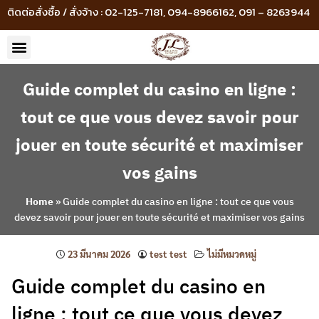
ติดต่อสั่งซื้อ / สั่งจ้าง : 02-125-7181, 094-8966162, 091 – 8263944
Guide complet du casino en ligne :
tout ce que vous devez savoir pour
jouer en toute sécurité et maximiser
vos gains
Home
»
Guide complet du casino en ligne : tout ce que vous
devez savoir pour jouer en toute sécurité et maximiser vos gains
23 มีนาคม 2026
test test
ไม่มีหมวดหมู่
Guide complet du casino en
ligne : tout ce que vous devez