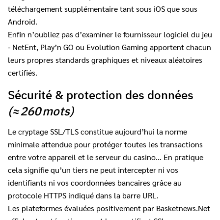
téléchargement supplémentaire tant sous iOS que sous
Android.
Enfin n’oubliez pas d’examiner le fournisseur logiciel du jeu
‑ NetEnt, Play’n GO ou Evolution Gaming apportent chacun
leurs propres standards graphiques et niveaux aléatoires
certifiés.
Sécurité & protection des données
(≈ 260 mots)
Le cryptage SSL/TLS constitue aujourd’hui la norme
minimale attendue pour protéger toutes les transactions
entre votre appareil et le serveur du casino… En pratique
cela signifie qu’un tiers ne peut intercepter ni vos
identifiants ni vos coordonnées bancaires grâce au
protocole HTTPS indiqué dans la barre URL.
Les plateformes évaluées positivement par Basketnews.Net