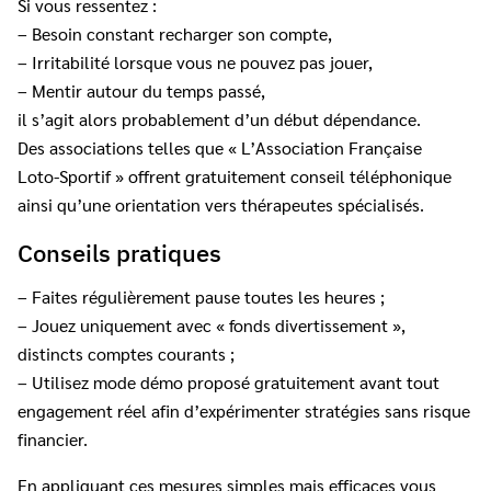
Si vous ressentez :
– Besoin constant recharger son compte,
– Irritabilité lorsque vous ne pouvez pas jouer,
– Mentir autour du temps passé,
il s’agit alors probablement d’un début dépendance.
Des associations telles que « L’Association Française
Loto‑Sportif » offrent gratuitement conseil téléphonique
ainsi qu’une orientation vers thérapeutes spécialisés.
Conseils pratiques
– Faites régulièrement pause toutes les heures ;
– Jouez uniquement avec « fonds divertissement »,
distincts comptes courants ;
– Utilisez mode démo proposé gratuitement avant tout
engagement réel afin d’expérimenter stratégies sans risque
financier.
En appliquant ces mesures simples mais efficaces vous