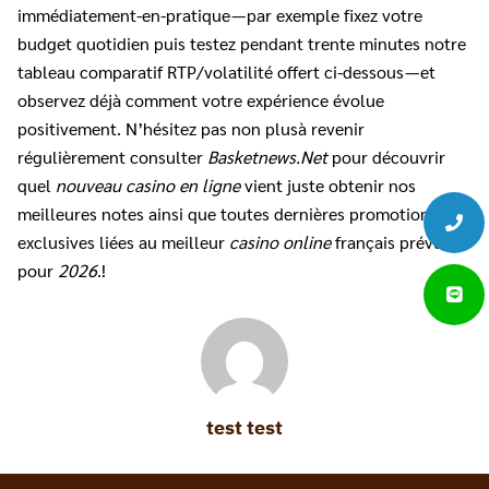
immédiatement‐en‐pratique — par exemple fixez votre
budget quotidien puis testez pendant trente minutes notre
tableau comparatif RTP/volatilité offert ci-dessous — et
observez déjà comment votre expérience évolue
positivement.​ N’hésitez pas non plusà revenir
régulièrement consulter
Basketnews.Net
pour découvrir
quel
nouveau casino en ligne
vient juste obtenir nos
meilleures notes ainsi que toutes dernières promotions
exclusives liées au meilleur
casino online
français prévu
pour
2026
.!
test test