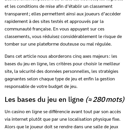
et les conditions de mise afin d’établir un classement
transparent ; elles permettent ainsi aux joueurs d’accéder
rapidement à des sites testés et approuvés par la
communauté française. En vous appuyant sur ces
classements, vous réduisez considérablement le risque de
tomber sur une plateforme douteuse ou mal régulée.
Dans cet article nous aborderons cinq axes majeurs : les
bases du jeu en ligne, les critères pour choisir le meilleur
site, la sécurité des données personnelles, les stratégies
gagnantes selon chaque type de jeu et enfin la gestion
responsable de votre budget de jeu.
Les bases du jeu en ligne
(≈ 280 mots)
Un casino en ligne se différencie avant tout par son accès
via internet plutôt que par une localisation physique fixe.
Alors que le joueur doit se rendre dans une salle de jeux