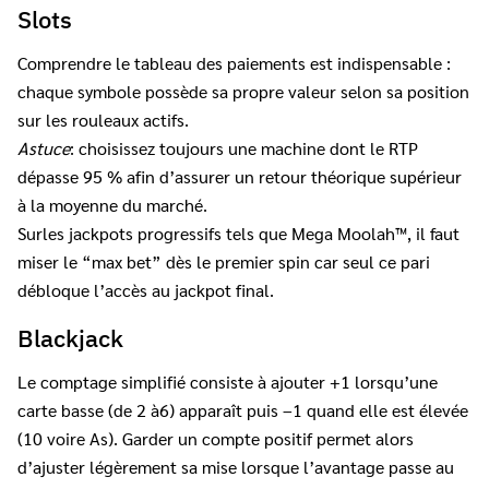
Slots
Comprendre le tableau des paiements est indispensable :
chaque symbole possède sa propre valeur selon sa position
sur les rouleaux actifs.
Astuce
: choisissez toujours une machine dont le RTP
dépasse 95 % afin d’assurer un retour théorique supérieur
à la moyenne du marché.
Surles jackpots progressifs tels que Mega Moolah™, il faut
miser le “max bet” dès le premier spin car seul ce pari
débloque l’accès au jackpot final.
Blackjack
Le comptage simplifié consiste à ajouter +1 lorsqu’une
carte basse (de 2 à6) apparaît puis –1 quand elle est élevée
(10 voire As). Garder un compte positif permet alors
d’ajuster légèrement sa mise lorsque l’avantage passe au