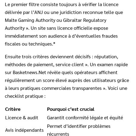
Le premier filtre consiste toujours à vérifier la licence
délivrée par l’ANJ ou une juridiction reconnue telle que
Malte Gaming Authority ou Gibraltar Regulatory
Authority ». Un site sans licence officielle expose
immédiatement son audience à d’éventuelles fraudes
fiscales ou techniques.*
Ensuite trois critères deviennent décisifs : réputation,
méthodes de paiement, service client ». Un examen rapide
sur Basketnews.Net révèle quels opérateurs affichent
régulièrement un score élevé auprès des utilisateurs grâce
à leurs pratiques commerciales transparentes ». Voici une
checklist pratique :
Critère
Pourquoi c’est crucial
Licence & audit
Garantit conformité légale et équité
Permet d’identifier problèmes
Avis indépendants
récurrents