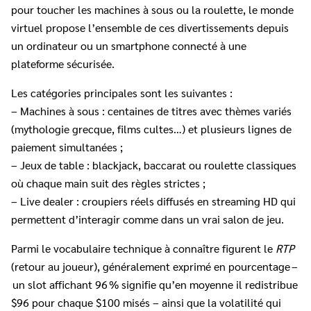
pour toucher les machines à sous ou la roulette, le monde
virtuel propose l’ensemble de ces divertissements depuis
un ordinateur ou un smartphone connecté à une
plateforme sécurisée.
Les catégories principales sont les suivantes :
– Machines à sous : centaines de titres avec thèmes variés
(mythologie grecque, films cultes…) et plusieurs lignes de
paiement simultanées ;
– Jeux de table : blackjack, baccarat ou roulette classiques
où chaque main suit des règles strictes ;
– Live dealer : croupiers réels diffusés en streaming HD qui
permettent d’interagir comme dans un vrai salon de jeu.
Parmi le vocabulaire technique à connaître figurent le
RTP
(retour au joueur), généralement exprimé en pourcentage –
un slot affichant 96 % signifie qu’en moyenne il redistribue
$96 pour chaque $100 misés – ainsi que la volatilité qui