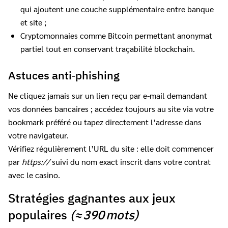
qui ajoutent une couche supplémentaire entre banque
et site ;
Cryptomonnaies comme Bitcoin permettant anonymat
partiel tout en conservant traçabilité blockchain.
Astuces anti‑phishing
Ne cliquez jamais sur un lien reçu par e‑mail demandant
vos données bancaires ; accédez toujours au site via votre
bookmark préféré ou tapez directement l’adresse dans
votre navigateur.
Vérifiez régulièrement l’URL du site : elle doit commencer
par
https://
suivi du nom exact inscrit dans votre contrat
avec le casino.
Stratégies gagnantes aux jeux
populaires
(≈ 390 mots)