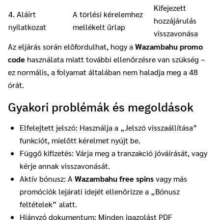
Kifejezett
4. Aláírt
A törlési kérelemhez
hozzájárulás
nyilatkozat
mellékelt űrlap
visszavonása
Az eljárás során előfordulhat, hogy a
Wazambahu promo
code
használata miatt további ellenőrzésre van szükség –
ez normális, a folyamat általában nem haladja meg a 48
órát.
Gyakori problémák és megoldások
Elfelejtett jelszó: Használja a „Jelszó visszaállítása”
funkciót, mielőtt kérelmet nyújt be.
Függő kifizetés: Várja meg a tranzakció jóváírását, vagy
kérje annak visszavonását.
Aktív bónusz: A
Wazambahu free spins
vagy más
promóciók lejárati idejét ellenőrizze a „Bónusz
feltételek” alatt.
Hiányzó dokumentum: Minden igazolást PDF