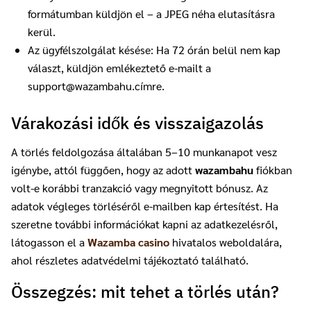
formátumban küldjön el – a JPEG néha elutasításra
kerül.
Az ügyfélszolgálat késése: Ha 72 órán belül nem kap
választ, küldjön emlékeztető e-mailt a
support@wazambahu.címre.
Várakozási idők és visszaigazolás
A törlés feldolgozása általában 5–10 munkanapot vesz
igénybe, attól függően, hogy az adott
wazambahu
fiókban
volt-e korábbi tranzakció vagy megnyitott bónusz. Az
adatok végleges törléséről e-mailben kap értesítést. Ha
szeretne további információkat kapni az adatkezelésről,
látogasson el a
Wazamba casino
hivatalos weboldalára,
ahol részletes adatvédelmi tájékoztató található.
Összegzés: mit tehet a törlés után?