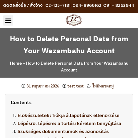
ติดต่อสั่งซื้อ / สั่งจ้าง : 02-125-7181, 094-8966162, 091 – 8263944
How to Delete Personal Data from
Your Wazambahu Account
Home
»
How to Delete Personal Data from Your Wazambahu
Account
31 พฤษภาคม 2026
test test
ไม่มีหมวดหมู่
Contents
Előkészületek: fiókja állapotának ellenőrzése
Lépésről lépésre: a törlési kérelem benyújtása
Szükséges dokumentumok és azonosítás