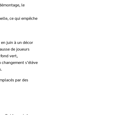
 démontage, le
uelle, ce qui empêche
 en juin à un décor
hausse de joueurs
 fond vert,
du changement s’élève
s.
emplacés par des