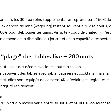
l
 par spin, les 30 free spins supplémentaires représentent 150 € de
s exigences de mise (wagering) restent souvent à 30× le bonus, ce
00 € pour débloquer les gains. Ainsi, le « coup de chaleur » n’es
ain dépend de la discipline du joueur et de la capacité à respecte
 “plage” des tables live – 280 mots
rs utilisent des décors exotiques toute la saison.
nt souvent des tables avec sable, palmiers et cocktails, mais la 
es studios sont équipés de caméras 4K, d’éclairages réglables et 
onfiguré rapidement.
es
 d’un studio moyen varie entre 30 000 € et 50 000 €, couvrant le 
es.