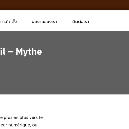
การติดตั้ง
ผลงานของเรา
ติดต่อเรา
eil – Mythe
e plus en plus vers le
cheur numérique, où