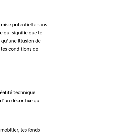
 mise potentielle sans
 qui signifie que le
t qu’une illusion de
r les conditions de
réalité technique
d’un décor fixe qui
mobilier, les fonds