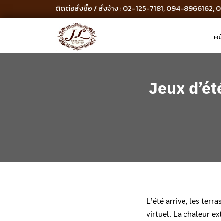
ติดต่อสั่งซื้อ / สั่งจ้าง : 02-125-7181, 094-8966162
หน
Jeux d’été
L’été arrive, les terr
virtuel. La chaleur e