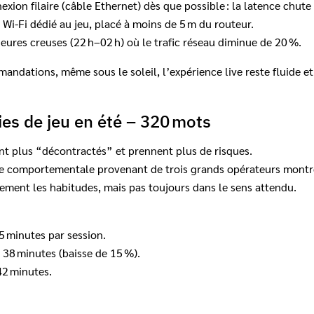
exion filaire (câble Ethernet) dès que possible : la latence chut
 Wi‑Fi dédié au jeu, placé à moins de 5 m du routeur.
eures creuses (22 h–02 h) où le trafic réseau diminue de 20 %.
andations, même sous le soleil, l’expérience live reste fluide e
ies de jeu en été – 320 mots
ont plus “décontractés” et prennent plus de risques.
e comportementale provenant de trois grands opérateurs montre
rement les habitudes, mais pas toujours dans le sens attendu.
5 minutes par session.
e 38 minutes (baisse de 15 %).
42 minutes.