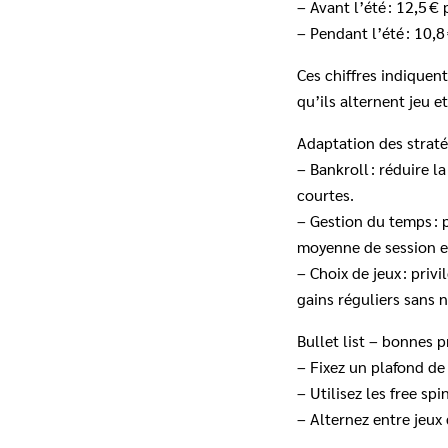
– Avant l’été : 12,5 €
– Pendant l’été : 10,8
Ces chiffres indiquen
qu’ils alternent jeu et
Adaptation des straté
– Bankroll : réduire 
courtes.
– Gestion du temps : 
moyenne de session es
– Choix de jeux : priv
gains réguliers sans n
Bullet list – bonnes p
– Fixez un plafond de 
– Utilisez les free sp
– Alternez entre jeux 