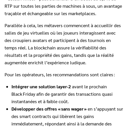
RTP sur toutes les parties de machines à sous, un avantage
traçable et échangeable sur les marketplaces.
Parallèle à cela, les métavers commencent à accueillir des
salles de jeu virtuelles où les joueurs interagissent avec
des croupiers avatars et participent à des tournois en
temps réel. La blockchain assure la vérifiabilité des
résultats et la propriété des gains, tandis que la réalité
augmentée enrichit l’expérience ludique.
Pour les opérateurs, les recommandations sont claires :
Intégrer une solution layer‑2
avant le prochain
Black Friday afin de garantir des transactions quasi
instantanées et à faible coût.
Développer des offres « sans wager »
en s’appuyant sur
des smart contracts qui libèrent les gains
immédiatement, répondant ainsi à la demande des