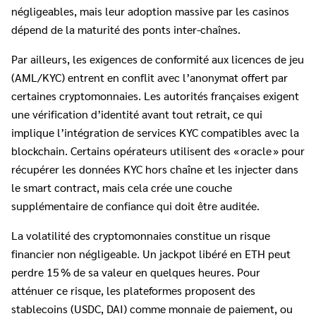
négligeables, mais leur adoption massive par les casinos
dépend de la maturité des ponts inter‑chaînes.
Par ailleurs, les exigences de conformité aux licences de jeu
(AML/KYC) entrent en conflit avec l’anonymat offert par
certaines cryptomonnaies. Les autorités françaises exigent
une vérification d’identité avant tout retrait, ce qui
implique l’intégration de services KYC compatibles avec la
blockchain. Certains opérateurs utilisent des « oracle » pour
récupérer les données KYC hors chaîne et les injecter dans
le smart contract, mais cela crée une couche
supplémentaire de confiance qui doit être auditée.
La volatilité des cryptomonnaies constitue un risque
financier non négligeable. Un jackpot libéré en ETH peut
perdre 15 % de sa valeur en quelques heures. Pour
atténuer ce risque, les plateformes proposent des
stablecoins (USDC, DAI) comme monnaie de paiement, ou