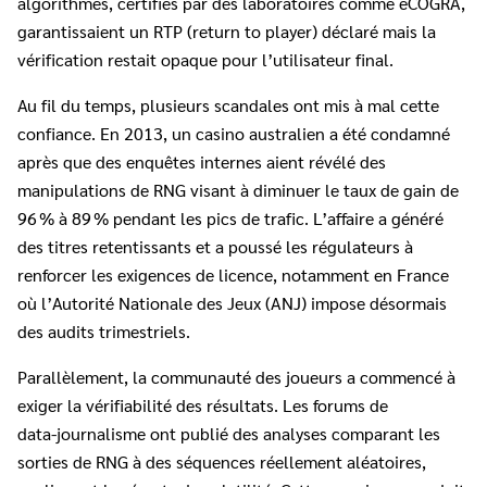
algorithmes, certifiés par des laboratoires comme eCOGRA,
garantissaient un RTP (return to player) déclaré mais la
vérification restait opaque pour l’utilisateur final.
Au fil du temps, plusieurs scandales ont mis à mal cette
confiance. En 2013, un casino australien a été condamné
après que des enquêtes internes aient révélé des
manipulations de RNG visant à diminuer le taux de gain de
96 % à 89 % pendant les pics de trafic. L’affaire a généré
des titres retentissants et a poussé les régulateurs à
renforcer les exigences de licence, notamment en France
où l’Autorité Nationale des Jeux (ANJ) impose désormais
des audits trimestriels.
Parallèlement, la communauté des joueurs a commencé à
exiger la vérifiabilité des résultats. Les forums de
data‑journalisme ont publié des analyses comparant les
sorties de RNG à des séquences réellement aléatoires,