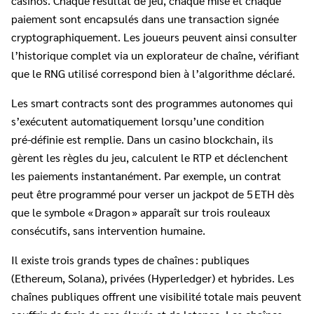
casinos. Chaque résultat de jeu, chaque mise et chaque
paiement sont encapsulés dans une transaction signée
cryptographiquement. Les joueurs peuvent ainsi consulter
l’historique complet via un explorateur de chaîne, vérifiant
que le RNG utilisé correspond bien à l’algorithme déclaré.
Les smart contracts sont des programmes autonomes qui
s’exécutent automatiquement lorsqu’une condition
pré‑définie est remplie. Dans un casino blockchain, ils
gèrent les règles du jeu, calculent le RTP et déclenchent
les paiements instantanément. Par exemple, un contrat
peut être programmé pour verser un jackpot de 5 ETH dès
que le symbole « Dragon » apparaît sur trois rouleaux
consécutifs, sans intervention humaine.
Il existe trois grands types de chaînes : publiques
(Ethereum, Solana), privées (Hyperledger) et hybrides. Les
chaînes publiques offrent une visibilité totale mais peuvent