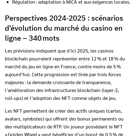
Régulation : adaptation à MiCA et aux exigences locales.
Perspectives 2024‑2025 : scénarios
d’évolution du marché du casino en
ligne – 340 mots
Les prévisions indiquent que d’ici 2025, les casinos
blockchain pourraient représenter entre 12 % et 18 % du
marché du jeu en ligne en France, contre moins de 5 %
aujourd’hui. Cette progression est tirée par trois forces
majeures : la demande croissante de transparence,
l’amélioration des infrastructures blockchain (layer‑2,
roll‑ups) et l’adoption des NFT comme objets de jeu.
Les NFT permettent de créer des actifs uniques (cartes,
avatars, symboles) qui offrent des bonus permanents ou
des multiplicateurs de RTP. Un joueur possédant le NFT
« Golden Wheel » peut bénéficier d’un boost de 0,5 % de