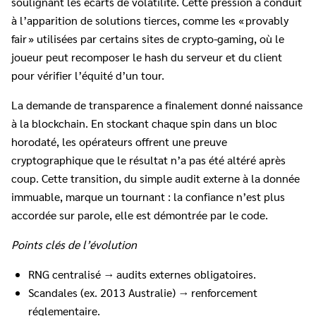
soulignant les écarts de volatilité. Cette pression a conduit
à l’apparition de solutions tierces, comme les « provably
fair » utilisées par certains sites de crypto‑gaming, où le
joueur peut recomposer le hash du serveur et du client
pour vérifier l’équité d’un tour.
La demande de transparence a finalement donné naissance
à la blockchain. En stockant chaque spin dans un bloc
horodaté, les opérateurs offrent une preuve
cryptographique que le résultat n’a pas été altéré après
coup. Cette transition, du simple audit externe à la donnée
immuable, marque un tournant : la confiance n’est plus
accordée sur parole, elle est démontrée par le code.
Points clés de l’évolution
RNG centralisé → audits externes obligatoires.
Scandales (ex. 2013 Australie) → renforcement
réglementaire.