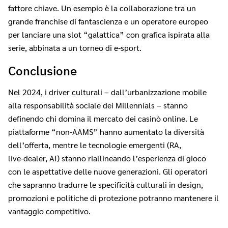
fattore chiave. Un esempio è la collaborazione tra un
grande franchise di fantascienza e un operatore europeo
per lanciare una slot “galattica” con grafica ispirata alla
serie, abbinata a un torneo di e‑sport.
Conclusione
Nel 2024, i driver culturali – dall’urbanizzazione mobile
alla responsabilità sociale dei Millennials – stanno
definendo chi domina il mercato dei casinò online. Le
piattaforme “non‑AAMS” hanno aumentato la diversità
dell’offerta, mentre le tecnologie emergenti (RA,
live‑dealer, AI) stanno riallineando l’esperienza di gioco
con le aspettative delle nuove generazioni. Gli operatori
che sapranno tradurre le specificità culturali in design,
promozioni e politiche di protezione potranno mantenere il
vantaggio competitivo.