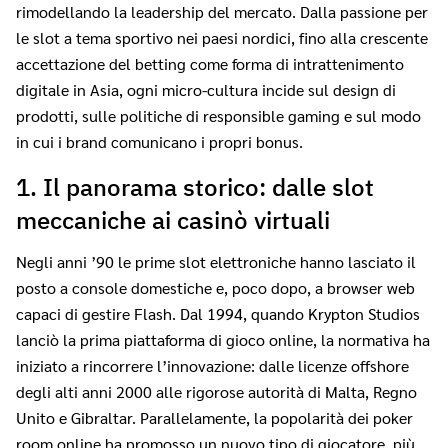
rimodellando la leadership del mercato. Dalla passione per
le slot a tema sportivo nei paesi nordici, fino alla crescente
accettazione del betting come forma di intrattenimento
digitale in Asia, ogni micro‑cultura incide sul design di
prodotti, sulle politiche di responsible gaming e sul modo
in cui i brand comunicano i propri bonus.
1. Il panorama storico: dalle slot
meccaniche ai casinò virtuali
Negli anni ’90 le prime slot elettroniche hanno lasciato il
posto a console domestiche e, poco dopo, a browser web
capaci di gestire Flash. Dal 1994, quando Krypton Studios
lanciò la prima piattaforma di gioco online, la normativa ha
iniziato a rincorrere l’innovazione: dalle licenze offshore
degli alti anni 2000 alle rigorose autorità di Malta, Regno
Unito e Gibraltar. Parallelamente, la popolarità dei poker
room online ha promosso un nuovo tipo di giocatore, più