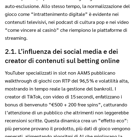
auto‑esclusione. Allo stesso tempo, la normalizzazione del
gioco come “intrattenimento digitale” è evidente nei
contenuti televisivi, nei podcast di cultura pop e nei video
“come vincere al casinò” che riempiono le piattaforme di
streaming.
2.1. L’influenza dei social media e dei
creator di contenuti sul betting online
YouTuber specializzati in slot non AAMS pubblicano
walkthrough di giochi con RTP del 96,5 % e volatilità alta,
mostrando in tempo reale la gestione del bankroll. I
creator di TikTok, con video di 15 secondi, enfatizzano i
bonus di benvenuto “€500 + 200 free spins”, catturando
l’attenzione di un pubblico che altrimenti non leggerebbe
recensioni scritte. Questa dinamica crea un “effetto eco”:
più persone provano il prodotto, più dati di gioco vengono
generati, alimentando algoritmi di AI che migliorano la