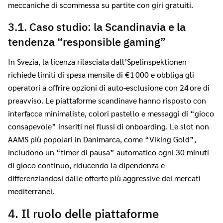
meccaniche di scommessa su partite con giri gratuiti.
3.1. Caso studio: la Scandinavia e la
tendenza “responsible gaming”
In Svezia, la licenza rilasciata dall’Spelinspektionen
richiede limiti di spesa mensile di €1 000 e obbliga gli
operatori a offrire opzioni di auto‑esclusione con 24 ore di
preavviso. Le piattaforme scandinave hanno risposto con
interfacce minimaliste, colori pastello e messaggi di “gioco
consapevole” inseriti nei flussi di onboarding. Le slot non
AAMS più popolari in Danimarca, come “Viking Gold”,
includono un “timer di pausa” automatico ogni 30 minuti
di gioco continuo, riducendo la dipendenza e
differenziandosi dalle offerte più aggressive dei mercati
mediterranei.
4. Il ruolo delle piattaforme