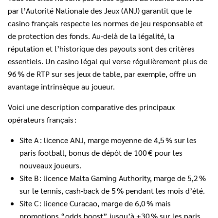
par l’Autorité Nationale des Jeux (ANJ) garantit que le
casino français respecte les normes de jeu responsable et
de protection des fonds. Au-delà de la légalité, la
réputation et l’historique des payouts sont des critères
essentiels. Un casino légal qui verse régulièrement plus de
96 % de RTP sur ses jeux de table, par exemple, offre un
avantage intrinsèque au joueur.
Voici une description comparative des principaux
opérateurs français :
Site A : licence ANJ, marge moyenne de 4,5 % sur les
paris football, bonus de dépôt de 100 € pour les
nouveaux joueurs.
Site B : licence Malta Gaming Authority, marge de 5,2 %
sur le tennis, cash‑back de 5 % pendant les mois d’été.
Site C : licence Curacao, marge de 6,0 % mais
promotions “odds boost” jusqu’à +30 % sur les paris