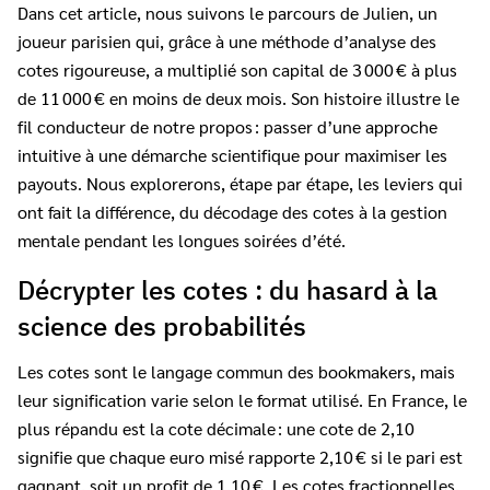
Dans cet article, nous suivons le parcours de Julien, un
joueur parisien qui, grâce à une méthode d’analyse des
cotes rigoureuse, a multiplié son capital de 3 000 € à plus
de 11 000 € en moins de deux mois. Son histoire illustre le
fil conducteur de notre propos : passer d’une approche
intuitive à une démarche scientifique pour maximiser les
payouts. Nous explorerons, étape par étape, les leviers qui
ont fait la différence, du décodage des cotes à la gestion
mentale pendant les longues soirées d’été.
Décrypter les cotes : du hasard à la
science des probabilités
Les cotes sont le langage commun des bookmakers, mais
leur signification varie selon le format utilisé. En France, le
plus répandu est la cote décimale : une cote de 2,10
signifie que chaque euro misé rapporte 2,10 € si le pari est
gagnant, soit un profit de 1,10 €. Les cotes fractionnelles,