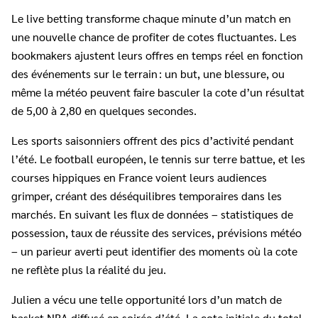
Le live betting transforme chaque minute d’un match en
une nouvelle chance de profiter de cotes fluctuantes. Les
bookmakers ajustent leurs offres en temps réel en fonction
des événements sur le terrain : un but, une blessure, ou
même la météo peuvent faire basculer la cote d’un résultat
de 5,00 à 2,80 en quelques secondes.
Les sports saisonniers offrent des pics d’activité pendant
l’été. Le football européen, le tennis sur terre battue, et les
courses hippiques en France voient leurs audiences
grimper, créant des déséquilibres temporaires dans les
marchés. En suivant les flux de données – statistiques de
possession, taux de réussite des services, prévisions météo
– un parieur averti peut identifier des moments où la cote
ne reflète plus la réalité du jeu.
Julien a vécu une telle opportunité lors d’un match de
basket NBA diffusé en soirée d’été. La cote initiale du total