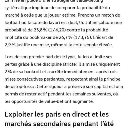
systématique implique de comparer la probabilité du
marché à celle que le joueur estime. Prenons un match de
football où la cote du favori est de 3,75. Julien calcule une
probabilité de 23,8 % (1 / 4,20) contre la probabilité
implicite du bookmaker de 26,7 % (1 / 3,75). L’écart de
2,9 % justifie une mise, même si la cote semble élevée.
Lors de son premier pari de ce type, Julien a limité ses
pertes grâce à une discipline stricte : il a misé uniquement
2 % de sa bankroll et a arrêté immédiatement après trois
mises consécutives perdantes, respectant ainsi le principe
de « stop‑loss ». Cette rigueur a préservé son capital et lui a
permis de rester actif pendant les semaines suivantes, où
les opportunités de value‑bet ont augmenté.
Exploiter les paris en direct et les
marchés secondaires pendant l’été