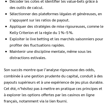
Décoder les cotes et identifier les value‑bets grâce à
des outils de calcul.
Sélectionner des plateformes légales et généreuses, en
s’appuyant sur les ratios de payout.
Appliquer des stratégies de mise rigoureuses, comme le
Kelly Criterion et la règle du 1 %–5 %.
Exploiter le live betting et les marchés saisonniers pour
profiter des fluctuations rapides.
Maintenir une discipline mentale, même sous les
distractions estivales.
Son succès montre que l’analyse rigoureuse des odds,
combinée à une gestion prudente du capital, conduit à des
payouts supérieurs et à une expérience de jeu plus durable.
Cet été, n’hésitez pas à mettre en pratique ces principes et
à explorer les options offertes par les casinos en ligne
français, notamment via le lien fourni.