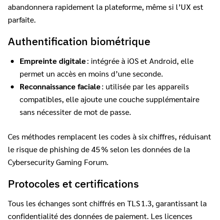
abandonnera rapidement la plateforme, même si l’UX est
parfaite.
Authentification biométrique
Empreinte digitale
: intégrée à iOS et Android, elle
permet un accès en moins d’une seconde.
Reconnaissance faciale
: utilisée par les appareils
compatibles, elle ajoute une couche supplémentaire
sans nécessiter de mot de passe.
Ces méthodes remplacent les codes à six chiffres, réduisant
le risque de phishing de 45 % selon les données de la
Cybersecurity Gaming Forum.
Protocoles et certifications
Tous les échanges sont chiffrés en TLS 1.3, garantissant la
confidentialité des données de paiement. Les licences