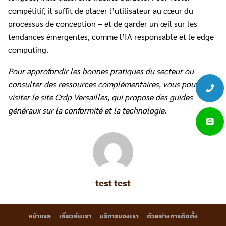
compétitif, il suffit de placer l’utilisateur au cœur du
processus de conception – et de garder un œil sur les
tendances émergentes, comme l’IA responsable et le edge
computing.
Pour approfondir les bonnes pratiques du secteur ou
consulter des ressources complémentaires, vous pouvez
visiter le site Crdp Versailles, qui propose des guides
généraux sur la conformité et la technologie.
test test
หน้าแรก
เกี่ยวกับเรา
บริการของเรา
ตัวอย่างการติดตั้ง