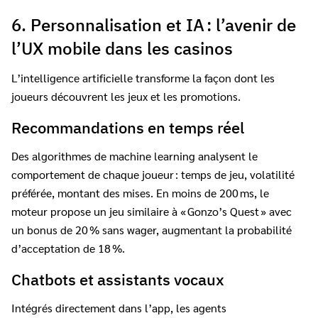
6. Personnalisation et IA : l’avenir de
l’UX mobile dans les casinos
L’intelligence artificielle transforme la façon dont les
joueurs découvrent les jeux et les promotions.
Recommandations en temps réel
Des algorithmes de machine learning analysent le
comportement de chaque joueur : temps de jeu, volatilité
préférée, montant des mises. En moins de 200 ms, le
moteur propose un jeu similaire à « Gonzo’s Quest » avec
un bonus de 20 % sans wager, augmentant la probabilité
d’acceptation de 18 %.
Chatbots et assistants vocaux
Intégrés directement dans l’app, les agents