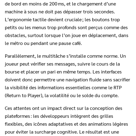
de bord en moins de 200 ms, et le chargement d’une
machine à sous ne doit pas dépasser trois secondes.
L’ergonomie tactile devient cruciale ; les boutons trop
petits ou les menus trop profonds sont perçus comme des
obstacles, surtout lorsque l’on joue en déplacement, dans
le métro ou pendant une pause café.
Parallèlement, le multitâche s’installe comme norme. Un
joueur peut vérifier ses messages, suivre le cours de la
bourse et placer un pari en même temps. Les interfaces
doivent donc permettre une navigation fluide sans sacrifier
la visibilité des informations essentielles comme le RTP
(Return to Player), la volatilité ou le solde du compte.
Ces attentes ont un impact direct sur la conception des
plateformes : les développeurs intègrent des grilles
flexibles, des icônes adaptatives et des animations légères
pour éviter la surcharge cognitive. Le résultat est une