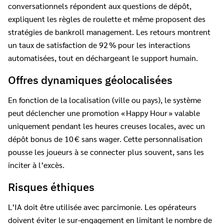
conversationnels répondent aux questions de dépôt,
expliquent les règles de roulette et même proposent des
stratégies de bankroll management. Les retours montrent
un taux de satisfaction de 92 % pour les interactions
automatisées, tout en déchargeant le support humain.
Offres dynamiques géolocalisées
En fonction de la localisation (ville ou pays), le système
peut déclencher une promotion « Happy Hour » valable
uniquement pendant les heures creuses locales, avec un
dépôt bonus de 10 € sans wager. Cette personnalisation
pousse les joueurs à se connecter plus souvent, sans les
inciter à l’excès.
Risques éthiques
L’IA doit être utilisée avec parcimonie. Les opérateurs
doivent éviter le sur‑engagement en limitant le nombre de