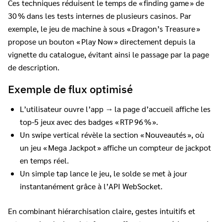
Ces techniques réduisent le temps de « finding game » de
30 % dans les tests internes de plusieurs casinos. Par
exemple, le jeu de machine à sous « Dragon’s Treasure »
propose un bouton « Play Now » directement depuis la
vignette du catalogue, évitant ainsi le passage par la page
de description.
Exemple de flux optimisé
L’utilisateur ouvre l’app → la page d’accueil affiche les
top‑5 jeux avec des badges « RTP 96 % ».
Un swipe vertical révèle la section « Nouveautés », où
un jeu « Mega Jackpot » affiche un compteur de jackpot
en temps réel.
Un simple tap lance le jeu, le solde se met à jour
instantanément grâce à l’API WebSocket.
En combinant hiérarchisation claire, gestes intuitifs et