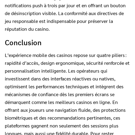
notifications push à trois par jour et en offrant un bouton
de désinscription visible. La conformité aux directives de
jeu responsable est indispensable pour préserver la
réputation du casino.
Conclusion
L’expérience mobile des casinos repose sur quatre piliers :
rapidité d’accès, design ergonomique, sécurité renforcée et
personnalisation intelligente. Les opérateurs qui
investissent dans des interfaces réactives ou natives,
optimisent les performances techniques et intègrent des
mécanismes de confiance dès les premiers écrans se
démarquent comme les meilleurs casinos en ligne. En
offrant aux joueurs une navigation fluide, des protections
biométriques et des recommandations pertinentes, ces
plateformes gagnent non seulement des sessions plus
longues, mais aussi une fidélité durable. Pour rester