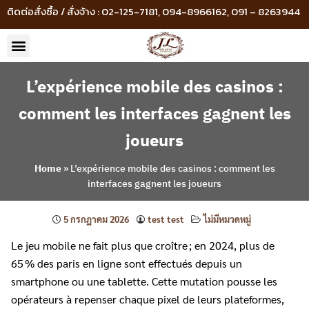
ติดต่อสั่งซื้อ / สั่งจ้าง : 02-125-7181, 094-8966162, 091 – 8263944
L’expérience mobile des casinos :
comment les interfaces gagnent les
joueurs
Home
»
L’expérience mobile des casinos : comment les
interfaces gagnent les joueurs
5 กรกฎาคม 2026
test test
ไม่มีหมวดหมู่
Le jeu mobile ne fait plus que croître ; en 2024, plus de
65 % des paris en ligne sont effectués depuis un
smartphone ou une tablette. Cette mutation pousse les
opérateurs à repenser chaque pixel de leurs plateformes,