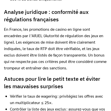
Analyse juridique : conformité aux
régulations françaises
En France, les promotions de casino en ligne sont
encadrées par l’ARJEL (Autorité de régulation des jeux en
ligne). Les exigences de mise doivent être clairement
indiquées, le taux de RTP doit être vérifiable, et les jeux
exclus doivent être listés de façon transparente. Un bonus
qui ne respecte pas ces critères peut être considéré comme
trompeur et entraîner des sanctions.
Astuces pour lire le petit texte et éviter
les mauvaises surprises
Vérifier le taux de wagering : privilégiez les offres avec
un multiplicateur ≤ 25×.
Contrôler la liste des jeux exclus : assurez‑vous que vos