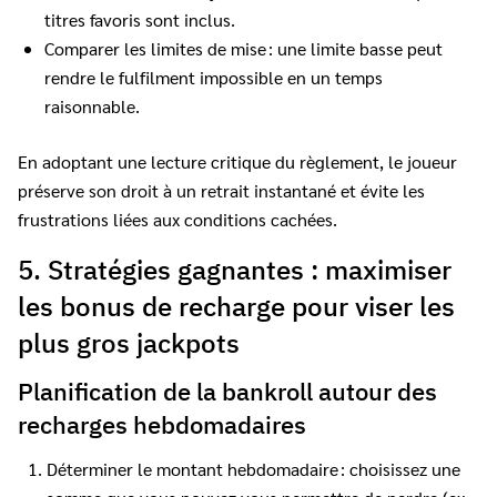
titres favoris sont inclus.
Comparer les limites de mise : une limite basse peut
rendre le fulfilment impossible en un temps
raisonnable.
En adoptant une lecture critique du règlement, le joueur
préserve son droit à un retrait instantané et évite les
frustrations liées aux conditions cachées.
5. Stratégies gagnantes : maximiser
les bonus de recharge pour viser les
plus gros jackpots
Planification de la bankroll autour des
recharges hebdomadaires
Déterminer le montant hebdomadaire : choisissez une