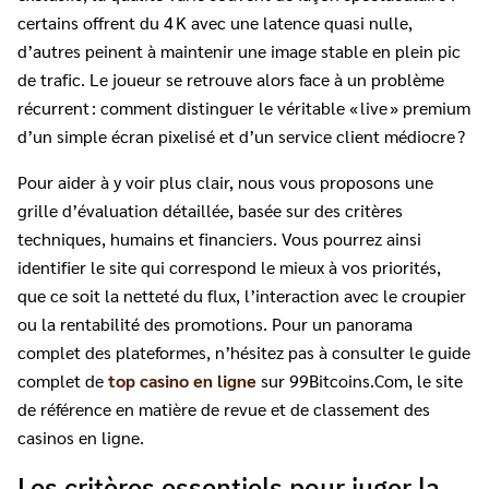
certains offrent du 4 K avec une latence quasi nulle,
d’autres peinent à maintenir une image stable en plein pic
de trafic. Le joueur se retrouve alors face à un problème
récurrent : comment distinguer le véritable « live » premium
d’un simple écran pixelisé et d’un service client médiocre ?
Pour aider à y voir plus clair, nous vous proposons une
grille d’évaluation détaillée, basée sur des critères
techniques, humains et financiers. Vous pourrez ainsi
identifier le site qui correspond le mieux à vos priorités,
que ce soit la netteté du flux, l’interaction avec le croupier
ou la rentabilité des promotions. Pour un panorama
complet des plateformes, n’hésitez pas à consulter le guide
complet de
top casino en ligne
sur 99Bitcoins.Com, le site
de référence en matière de revue et de classement des
casinos en ligne.
Les critères essentiels pour juger la