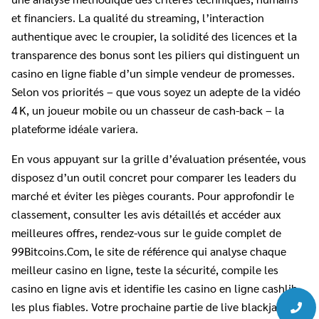
et financiers. La qualité du streaming, l’interaction
authentique avec le croupier, la solidité des licences et la
transparence des bonus sont les piliers qui distinguent un
casino en ligne fiable d’un simple vendeur de promesses.
Selon vos priorités – que vous soyez un adepte de la vidéo
4 K, un joueur mobile ou un chasseur de cash‑back – la
plateforme idéale variera.
En vous appuyant sur la grille d’évaluation présentée, vous
disposez d’un outil concret pour comparer les leaders du
marché et éviter les pièges courants. Pour approfondir le
classement, consulter les avis détaillés et accéder aux
meilleures offres, rendez‑vous sur le guide complet de
99Bitcoins.Com, le site de référence qui analyse chaque
meilleur casino en ligne, teste la sécurité, compile les
casino en ligne avis et identifie les casino en ligne cashlib
les plus fiables. Votre prochaine partie de live blackjack