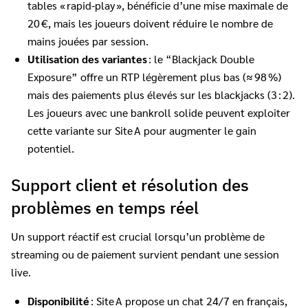
tables « rapid‑play », bénéficie d’une mise maximale de
20 €, mais les joueurs doivent réduire le nombre de
mains jouées par session.
Utilisation des variantes
: le “Blackjack Double
Exposure” offre un RTP légèrement plus bas (≈ 98 %)
mais des paiements plus élevés sur les blackjacks (3 : 2).
Les joueurs avec une bankroll solide peuvent exploiter
cette variante sur Site A pour augmenter le gain
potentiel.
Support client et résolution des
problèmes en temps réel
Un support réactif est crucial lorsqu’un problème de
streaming ou de paiement survient pendant une session
live.
Disponibilité
: Site A propose un chat 24/7 en français,