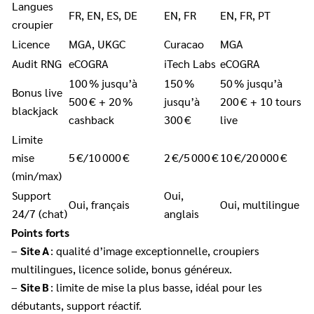
Langues
FR, EN, ES, DE
EN, FR
EN, FR, PT
croupier
Licence
MGA, UKGC
Curacao
MGA
Audit RNG
eCOGRA
iTech Labs
eCOGRA
100 % jusqu’à
150 %
50 % jusqu’à
Bonus live
500 € + 20 %
jusqu’à
200 € + 10 tours
blackjack
cashback
300 €
live
Limite
mise
5 €/10 000 €
2 €/5 000 €
10 €/20 000 €
(min/max)
Support
Oui,
Oui, français
Oui, multilingue
24/7 (chat)
anglais
Points forts
–
Site A
: qualité d’image exceptionnelle, croupiers
multilingues, licence solide, bonus généreux.
–
Site B
: limite de mise la plus basse, idéal pour les
débutants, support réactif.