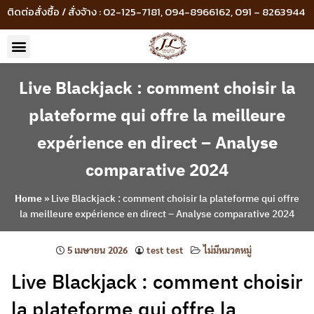
ติดต่อสั่งซื้อ / สั่งจ้าง : 02-125-7181, 094-8966162, 091 – 8263944
Live Blackjack : comment choisir la
plateforme qui offre la meilleure
expérience en direct – Analyse
comparative 2024
Home
»
Live Blackjack : comment choisir la plateforme qui offre
la meilleure expérience en direct – Analyse comparative 2024
5 เมษายน 2026
test test
ไม่มีหมวดหมู่
Live Blackjack : comment choisir
la plateforme qui offre la