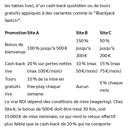
les tables live), d’un cash‑back quotidien ou de tours
gratuits appliqués à des variantes comme le “Blackjack
Switch”.
Promotion
Site A
Site B
Site C
150 %
50 %
Bonus de
100 % jusqu’à 500 €
jusqu’à
jusqu’à
bienvenue
300 €
200 €
Cash‑back
20 % sur pertes nettes
10 % (max
15 % (max
live
(max 100 €/mois)
50 €/mois)
75 €/mois)
Tours
10 % de la mise en
5 % chaque
gratuits
free‑play chaque
Aucun
mois
live
semaine
Le vrai ROI dépend des conditions de mise (wagering). Chez
Site A, le bonus de 500 € doit être misé 30 fois, soit
15 000 € de mise minimale, ce qui rend le retour effectif
plus faible que le cash‑back de 20 % qui ne comporte