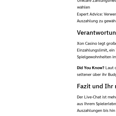
Unklare Zahlungsme
wählen
Expert Advice: Verwe
Auszahlung zu gewähr
Verantwortung
Xon Casino legt große
Einzahlungslimit, ein
Spielgewohnheiten im 
Did You Know?
Laut d
seltener über ihr Bud
Fazit und Ihr 
Der Live‑Chat ist mehr
aus Ihrem Spielerleb
Auszahlungen bis hin