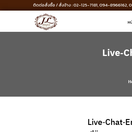
ติดต่อสั่งซื้อ / สั่งจ้าง : 02-125-7181, 094-8966162
หน
Live‑C
H
Live‑Chat‑E