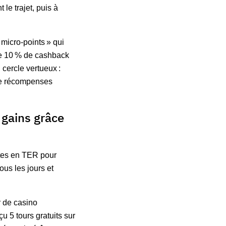
 le trajet, puis à
 micro‑points » qui
de 10 % de cashback
 cercle vertueux :
e de récompenses
 gains grâce
nutes en TER pour
ous les jours et
r de casino
çu 5 tours gratuits sur