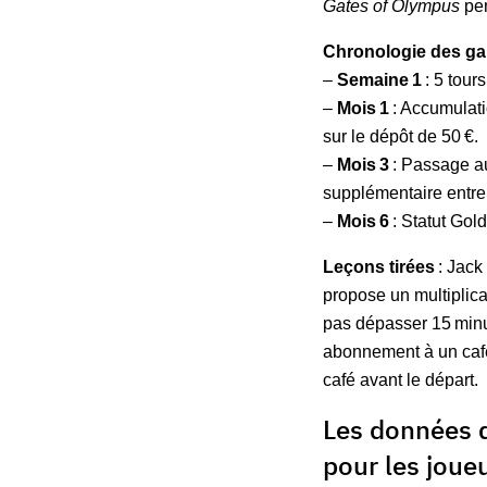
Gates of Olympus
pen
Chronologie des ga
–
Semaine 1
: 5 tours
–
Mois 1
: Accumulati
sur le dépôt de 50 €.
–
Mois 3
: Passage au
supplémentaire entre 
–
Mois 6
: Statut Gold
Leçons tirées
: Jack
propose un multiplicat
pas dépasser 15 minut
abonnement à un café
café avant le départ.
Les données q
pour les joue