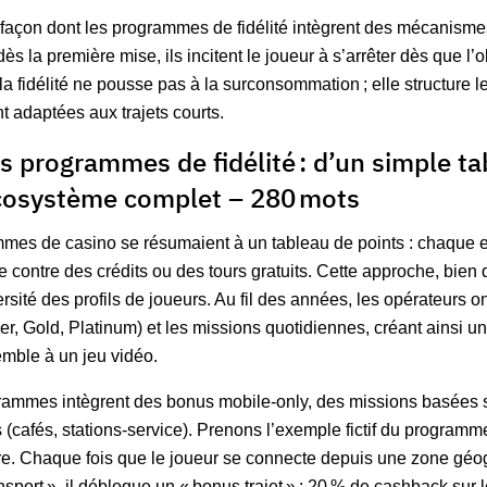
 façon dont les programmes de fidélité intègrent des mécanisme
dès la première mise, ils incitent le joueur à s’arrêter dès que l’o
i, la fidélité ne pousse pas à la surconsommation ; elle structure l
t adaptées aux trajets courts.
es programmes de fidélité : d’un simple t
écosystème complet – 280 mots
mes de casino se résumaient à un tableau de points : chaque e
 contre des crédits ou des tours gratuits. Cette approche, bien 
sité des profils de joueurs. Au fil des années, les opérateurs ont
er, Gold, Platinum) et les missions quotidiennes, créant ainsi 
emble à un jeu vidéo.
rammes intègrent des bonus mobile‑only, des missions basées su
s (cafés, stations‑service). Prenons l’exemple fictif du program
re. Chaque fois que le joueur se connecte depuis une zone gé
port », il débloque un « bonus trajet » : 20 % de cashback sur 