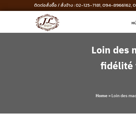
ติดต่อสั่งซื้อ / สั่งจ้าง : 02-125-7181, 094-8966162
หน
Loin des
fidélité
Home
»
Loin des mac