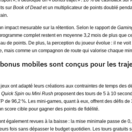
its sur
Book of Dead
et un multiplicateur de points doublé penda
rain.
n impact mesurable sur la rétention. Selon le rapport de
Gaming
n programme complet restent en moyenne 3,2 mois de plus que ce
au de points. De plus, la perception du joueur évolue : il ne voi
e, mais comme un compagnon de route qui valorise chaque minu
onus mobiles sont conçus pour les traje
jeux ont adapté leurs créations aux contraintes de temps des 
e
Quick Spin
ou
Mini Rush
proposent des tours de 5 à 10 second
P de 96,2 %. Les mini‑games, quant à eux, offrent des défis de
un score cible pour gagner des points de fidélité.
nt également revues à la baisse : la mise minimale passe de 0,1
eurs fois sans dépasser le budget quotidien. Les tours gratuits s