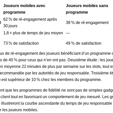
Joueurs mobiles avec
Joueurs mobiles sans
programme
programme
62 % de ré‑engagement après
4
38 % de ré‑engagement
30 jours
1,8 × plus de temps de jeu moyen
—
73 % de satisfaction
49 % de satisfaction
taux de ré‑engagement des joueurs bénéficiant d’un programme d
ns de 40 % pour ceux qui n’en ont pas. Deuxième étude : les jo
 moyenne 22 minutes de plus par semaine sur les slots, tout en
 recommandée par les autorités de jeu responsable. Troisième é
r) est supérieur de 10 % chez les membres du programme.
nt que les programmes de fidélité ne sont pas de simples gadget
client tout en favorisant un comportement de jeu mesuré. Les g
e illustreront la courbe ascendante du temps de jeu responsable
les joueurs mobiles.