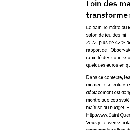
Loin des ma
transformen
Le train, le métro ou
salon de jeu des mill
2023, plus de 42 % d
rapport de l’Observat
rapidité des connexio
quelques euros en qu
Dans ce contexte, le
moment d’attente en v
déplacement est dang
montre que ces systè
maîtrise du budget. P
Httpswww.Saint Quent
Vous y trouverez not