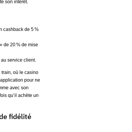
é son intérêt.
un cashback de 5 %
 » de 20 % de mise
au service client.
train, où le casino
l’application pour ne
ramme avec son
is qu’il achète un
e fidélité