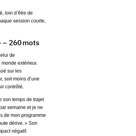
, loin d’être de
haque session courte,
» – 260 mots
celui de
le monde extérieur.
sé sur les
, soit moins d’une
ir contrôlé.
e son temps de trajet
 par semaine et je ne
tions de mon programme
toute dérive. » Son
pact négatif.