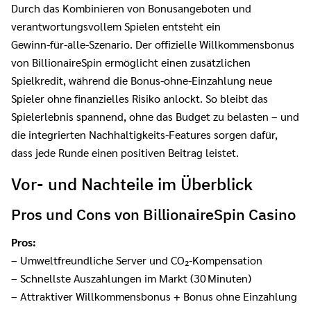
Durch das Kombinieren von Bonusangeboten und
verantwortungsvollem Spielen entsteht ein
Gewinn‑für‑alle‑Szenario. Der offizielle Willkommensbonus
von BillionaireSpin ermöglicht einen zusätzlichen
Spielkredit, während die Bonus‑ohne‑Einzahlung neue
Spieler ohne finanzielles Risiko anlockt. So bleibt das
Spielerlebnis spannend, ohne das Budget zu belasten – und
die integrierten Nachhaltigkeits‑Features sorgen dafür,
dass jede Runde einen positiven Beitrag leistet.
Vor- und Nachteile im Überblick
Pros und Cons von BillionaireSpin Casino
Pros:
– Umweltfreundliche Server und CO₂‑Kompensation
– Schnellste Auszahlungen im Markt (30 Minuten)
– Attraktiver Willkommensbonus + Bonus ohne Einzahlung