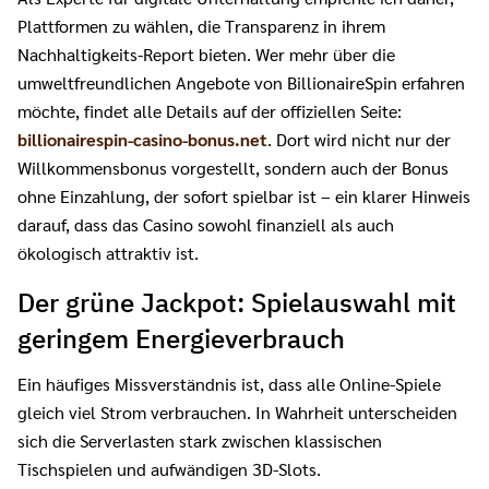
Plattformen zu wählen, die Transparenz in ihrem
Nachhaltigkeits‑Report bieten. Wer mehr über die
umweltfreundlichen Angebote von BillionaireSpin erfahren
möchte, findet alle Details auf der offiziellen Seite:
billionairespin-casino-bonus.net
. Dort wird nicht nur der
Willkommensbonus vorgestellt, sondern auch der Bonus
ohne Einzahlung, der sofort spielbar ist – ein klarer Hinweis
darauf, dass das Casino sowohl finanziell als auch
ökologisch attraktiv ist.
Der grüne Jackpot: Spielauswahl mit
geringem Energieverbrauch
Ein häufiges Missverständnis ist, dass alle Online‑Spiele
gleich viel Strom verbrauchen. In Wahrheit unterscheiden
sich die Serverlasten stark zwischen klassischen
Tischspielen und aufwändigen 3D‑Slots.