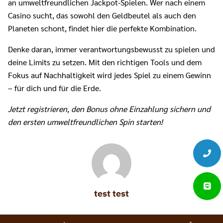
an umweltfreundlichen Jackpot‑Spielen. Wer nach einem
Casino sucht, das sowohl den Geldbeutel als auch den
Planeten schont, findet hier die perfekte Kombination.
Denke daran, immer verantwortungsbewusst zu spielen und
deine Limits zu setzen. Mit den richtigen Tools und dem
Fokus auf Nachhaltigkeit wird jedes Spiel zu einem Gewinn
– für dich und für die Erde.
Jetzt registrieren, den Bonus ohne Einzahlung sichern und
den ersten umweltfreundlichen Spin starten!
test test