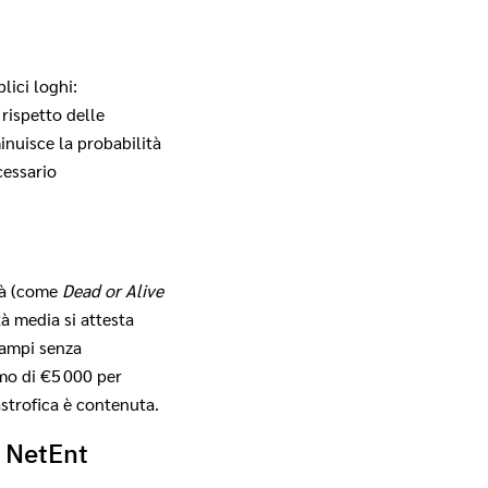
ici loghi:
 rispetto delle
inuisce la probabilità
cessario
ità (come
Dead or Alive
tà media si attesta
 ampi senza
imo di €5 000 per
strofica è contenuta.
t NetEnt