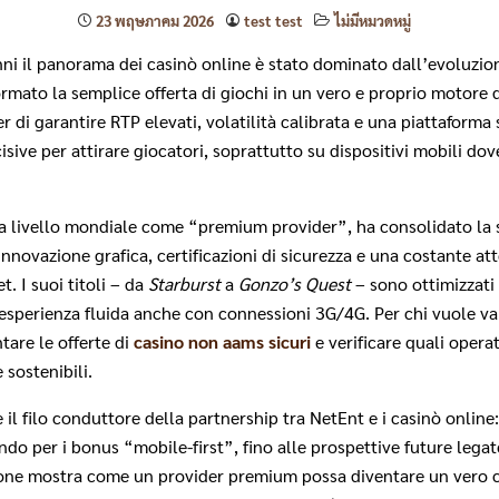
23 พฤษภาคม 2026
test test
ไม่มีหมวดหมู่
nni il panorama dei casinò online è stato dominato dall’evoluzion
rmato la semplice offerta di giochi in un vero e proprio motore d
r di garantire RTP elevati, volatilità calibrata e una piattaforma 
isive per attirare giocatori, soprattutto su dispositivi mobili do
a livello mondiale come “premium provider”, ha consolidato la s
nnovazione grafica, certificazioni di sicurezza e una costante a
. I suoi titoli – da
Starburst
a
Gonzo’s Quest
– sono ottimizzati 
esperienza fluida anche con connessioni 3G/4G. Per chi vuole valu
tare le offerte di
casino non aams sicuri
e verificare quali oper
sostenibili.
il filo conduttore della partnership tra NetEnt e i casinò online:
ndo per i bonus “mobile‑first”, fino alle prospettive future legat
one mostra come un provider premium possa diventare un vero c