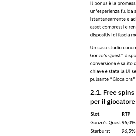
Il bonus è la promessa
un’esperienza fluida 
istantaneamente e ada
asset compressi e ren
dispositivi di fascia m
Un caso studio concre
Gonzo’s Quest” dispon
conversione è salito 
chiave è stata la UI 
pulsante “Gioca ora” 
2.1. Free spins
per il giocator
Slot
RTP
Gonzo’s Quest
96,0%
Starburst
96,5%