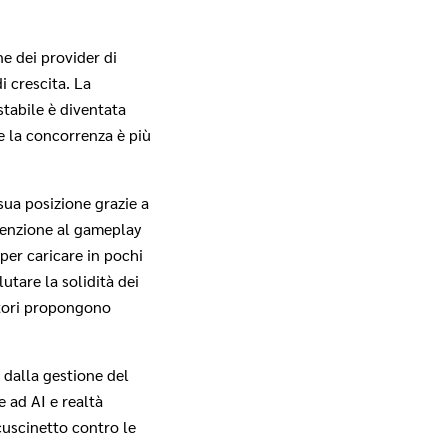
e dei provider di
i crescita. La
stabile è diventata
ve la concorrenza è più
ua posizione grazie a
ttenzione al gameplay
per caricare in pochi
tare la solidità dei
atori propongono
 dalla gestione del
e ad AI e realtà
uscinetto contro le