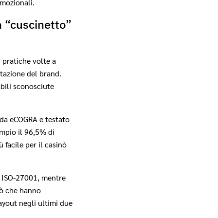
omozionali.
n “cuscinetto”
i pratiche volte a
utazione del brand.
bili sconosciute
 da eCOGRA e testato
mpio il 96,5% di
 facile per il casinò
la ISO‑27001, mentre
inò che hanno
ayout negli ultimi due