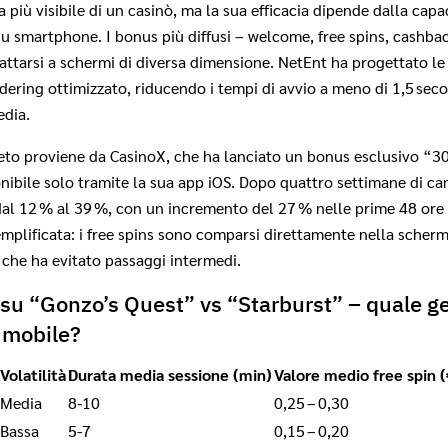
 più visibile di un casinò, ma la sua efficacia dipende dalla capac
su smartphone. I bonus più diffusi – welcome, free spins, cashba
ttarsi a schermi di diversa dimensione. NetEnt ha progettato le
dering ottimizzato, riducendo i tempi di avvio a meno di 1,5 sec
edia.
to proviene da CasinoX, che ha lanciato un bonus esclusivo “30
ibile solo tramite la sua app iOS. Dopo quattro settimane di cam
dal 12 % al 39 %, con un incremento del 27 % nelle prime 48 ore 
semplificata: i free spins sono comparsi direttamente nella sche
che ha evitato passaggi intermedi.
 su “Gonzo’s Quest” vs “Starburst” – quale g
e mobile?
Volatilità
Durata media sessione (min)
Valore medio free spin 
Media
8‑10
0,25 – 0,30
Bassa
5‑7
0,15 – 0,20