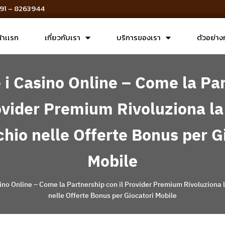
, 091 – 8263944
้าเเรก
เกี่ยวกับเรา
บริการของเรา
ตัวอย่าง
 i Casino Online – Come la Pa
rovider Premium Rivoluziona la
chio nelle Offerte Bonus per G
Mobile
ino Online – Come la Partnership con il Provider Premium Rivoluziona 
nelle Offerte Bonus per Giocatori Mobile