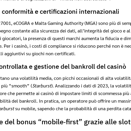
i conformità e certificazioni internazionali
‑27001, eCOGRA e Malta Gaming Authority (MGA) sono più di sempl
no costante alla sicurezza dei dati, all’integrità del gioco e al
 i giocatori, la presenza di questi marchi aumenta la fiducia e dim
 Per i casinò, i costi di compliance si riducono perché non è ne
 aggiuntivi su giochi non certificati.
controllata e gestione del bankroll del casinò
tano una volatilità media, con picchi occasionali di alta volatil
hi più “smooth” (
Starburst
). Analizzando i dati di 2023, la volatili
lore che permette ai casinò di impostare limiti di scommessa più
ilità del bankroll. In pratica, un operatore può offrire un mass
arburst
su mobile, sapendo che la probabilità di una perdita cata
e del bonus “mobile‑first” grazie alle slo