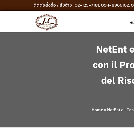
ติดต่อสั่งซื้อ / สั่งจ้าง : 02-125-7181, 094-8966162
หน
NetEnt e
con il P
del Ris
Home
»
NetEnt e i Cas