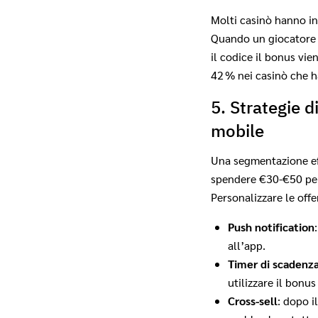
Molti casinò hanno in
Quando un giocatore 
il codice il bonus vi
42 % nei casinò che h
5. Strategie 
mobile
Una segmentazione eff
spendere €30‑€50 per
Personalizzare le off
Push notification
all’app.
Timer di scadenz
utilizzare il bon
Cross‑sell
: dopo 