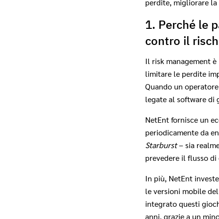
perdite, migliorare l
1. Perché le 
contro il risch
Il risk management è i
limitare le perdite im
Quando un operatore s
legate al software di 
NetEnt fornisce un e
periodicamente da ent
Starburst
– sia realme
prevedere il flusso di
In più, NetEnt investe
le versioni mobile del
integrato questi gioc
anni, grazie a un min