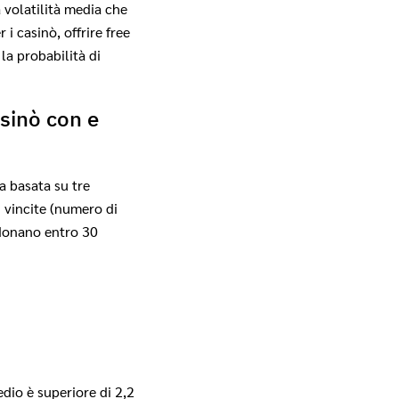
 volatilità media che
 i casinò, offrire free
a probabilità di
asinò con e
a basata su tre
i vincite (numero di
ndonano entro 30
edio è superiore di 2,2