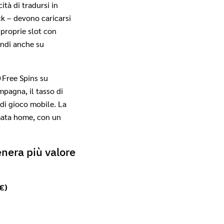
ità di tradursi in
ck – devono caricarsi
 proprie slot con
ondi anche su
 Free Spins su
pagna, il tasso di
di gioco mobile. La
rmata home, con un
enera più valore
(€)