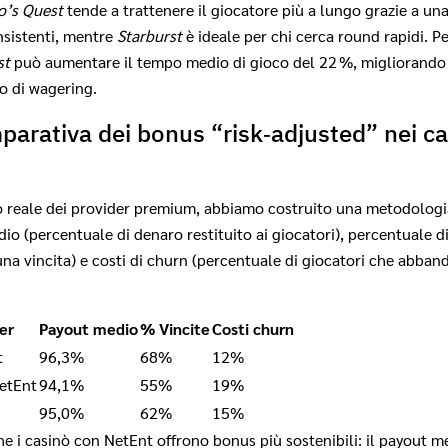
o’s Quest
tende a trattenere il giocatore più a lungo grazie a una
nsistenti, mentre
Starburst
è ideale per chi cerca round rapidi. Per
st
può aumentare il tempo medio di gioco del 22 %, migliorando l
to di wagering.
mparativa dei bonus “risk‑adjusted” nei c
o reale dei provider premium, abbiamo costruito una metodologi
io (percentuale di denaro restituito ai giocatori), percentuale d
na vincita) e costi di churn (percentuale di giocatori che abba
er
Payout medio
% Vincite
Costi churn
t
96,3%
68%
12%
etEnt
94,1%
55%
19%
95,0%
62%
15%
he i casinò con NetEnt offrono bonus più sostenibili: il payout m