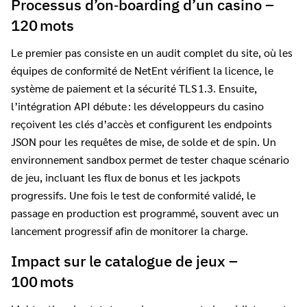
Processus d’on‑boarding d’un casino –
120 mots
Le premier pas consiste en un audit complet du site, où les
équipes de conformité de NetEnt vérifient la licence, le
système de paiement et la sécurité TLS 1.3. Ensuite,
l’intégration API débute : les développeurs du casino
reçoivent les clés d’accès et configurent les endpoints
JSON pour les requêtes de mise, de solde et de spin. Un
environnement sandbox permet de tester chaque scénario
de jeu, incluant les flux de bonus et les jackpots
progressifs. Une fois le test de conformité validé, le
passage en production est programmé, souvent avec un
lancement progressif afin de monitorer la charge.
Impact sur le catalogue de jeux –
100 mots