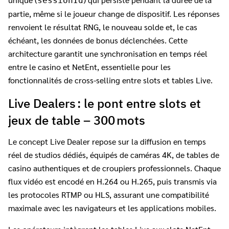
sessionId
partie, même si le joueur change de dispositif. Les réponses
renvoient le résultat RNG, le nouveau solde et, le cas
échéant, les données de bonus déclenchées. Cette
architecture garantit une synchronisation en temps réel
entre le casino et NetEnt, essentielle pour les
fonctionnalités de cross‑selling entre slots et tables Live.
Live Dealers : le pont entre slots et
jeux de table – 300 mots
Le concept Live Dealer repose sur la diffusion en temps
réel de studios dédiés, équipés de caméras 4K, de tables de
casino authentiques et de croupiers professionnels. Chaque
flux vidéo est encodé en H.264 ou H.265, puis transmis via
les protocoles RTMP ou HLS, assurant une compatibilité
maximale avec les navigateurs et les applications mobiles.