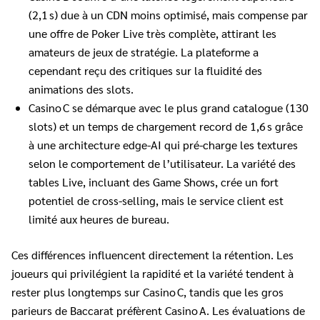
(2,1 s) due à un CDN moins optimisé, mais compense par
une offre de Poker Live très complète, attirant les
amateurs de jeux de stratégie. La plateforme a
cependant reçu des critiques sur la fluidité des
animations des slots.
Casino C se démarque avec le plus grand catalogue (130
slots) et un temps de chargement record de 1,6 s grâce
à une architecture edge‑AI qui pré‑charge les textures
selon le comportement de l’utilisateur. La variété des
tables Live, incluant des Game Shows, crée un fort
potentiel de cross‑selling, mais le service client est
limité aux heures de bureau.
Ces différences influencent directement la rétention. Les
joueurs qui privilégient la rapidité et la variété tendent à
rester plus longtemps sur Casino C, tandis que les gros
parieurs de Baccarat préfèrent Casino A. Les évaluations de