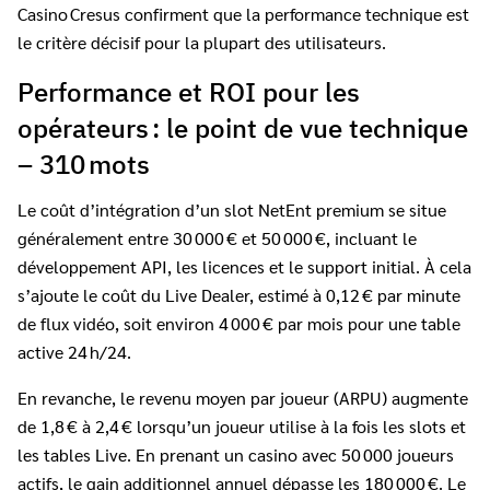
Casino Cresus confirment que la performance technique est
le critère décisif pour la plupart des utilisateurs.
Performance et ROI pour les
opérateurs : le point de vue technique
– 310 mots
Le coût d’intégration d’un slot NetEnt premium se situe
généralement entre 30 000 € et 50 000 €, incluant le
développement API, les licences et le support initial. À cela
s’ajoute le coût du Live Dealer, estimé à 0,12 € par minute
de flux vidéo, soit environ 4 000 € par mois pour une table
active 24 h/24.
En revanche, le revenu moyen par joueur (ARPU) augmente
de 1,8 € à 2,4 € lorsqu’un joueur utilise à la fois les slots et
les tables Live. En prenant un casino avec 50 000 joueurs
actifs, le gain additionnel annuel dépasse les 180 000 €. Le