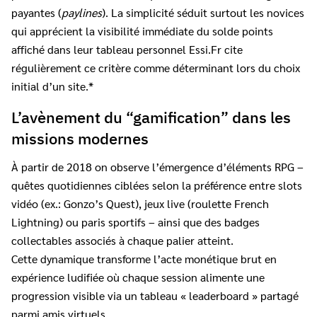
payantes (
paylines
). La simplicité séduit surtout les novices
qui apprécient la visibilité immédiate du solde points
affiché dans leur tableau personnel Essi.Fr cite
régulièrement ce critère comme déterminant lors du choix
initial d’un site.*
L’avènement du “gamification” dans les
missions modernes
À partir de 2018 on observe l’émergence d’éléments RPG –
quêtes quotidiennes ciblées selon la préférence entre slots
vidéo (ex.: Gonzo’s Quest), jeux live (roulette French
Lightning) ou paris sportifs – ainsi que des badges
collectables associés à chaque palier atteint.
Cette dynamique transforme l’acte monétique brut en
expérience ludifiée où chaque session alimente une
progression visible via un tableau « leaderboard » partagé
parmi amis virtuels.