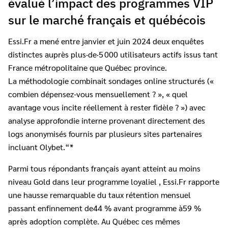
évalué l’impact des programmes VIP
sur le marché français et québécois
Essi.Fr a mené entre janvier et juin 2024 deux enquêtes
distinctes auprès plus·de·5 000 utilisateurs actifs issus tant
France métropolitaine que Québec province.
La méthodologie combinait sondages online structurés («
combien dépensez‑vous mensuellement ? », « quel
avantage vous incite réellement à rester fidèle ? ») avec
analyse approfondie interne provenant directement des
logs anonymisés fournis par plusieurs sites partenaires
incluant Olybet.“*
Parmi tous répondants français ayant atteint au moins
niveau Gold dans leur programme loyaliel , Essi.Fr rapporte
une hausse remarquable du taux rétention mensuel
passant enfin­nement ​de​44 % avant programme ​à​59 %
après adoption complète.​ Au Québec ces mêmes