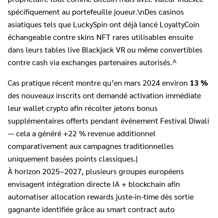
spécifiquement au portefeuille joueur.\nDes casinos
asiatiques tels que LuckySpin ont déjà lancé LoyaltyCoin
échangeable contre skins NFT rares utilisables ensuite
dans leurs tables live Blackjack VR ou même convertibles
contre cash via exchanges partenaires autorisés.^
Cas pratique récent montre qu’en mars 2024 environ
13 %
des nouveaux inscrits ont demandé activation immédiate
leur wallet crypto afin récolter jetons bonus
supplémentaires offerts pendant événement Festival Diwali
— cela a généré +22 % revenue additionnel
comparativement aux campagnes traditionnelles
uniquement basées points classiques.|
À horizon 2025–2027, plusieurs groupes européens
envisagent intégration directe IA + blockchain afin
automatiser allocation rewards juste‐in‐time dès sortie
gagnante identifiée grâce au smart contract auto