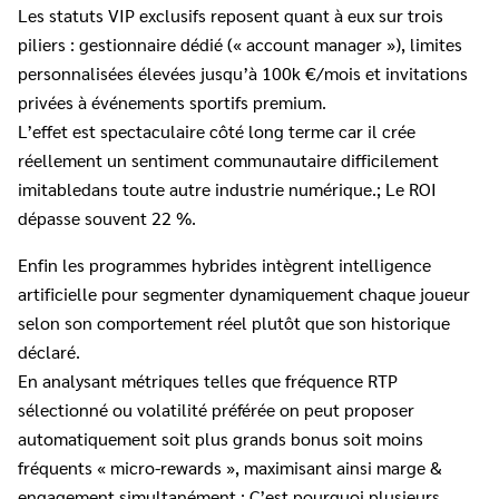
Les statuts VIP exclusifs reposent quant à eux sur trois
piliers : gestionnaire dédié (« account manager »), limites
personnalisées élevées jusqu’à 100k €/mois et invitations
privées à événements sportifs premium.
L’effet est spectaculaire côté long terme car il crée
réellement un sentiment communautaire difficilement
imitabledans toute autre industrie numérique.; Le ROI
dépasse souvent 22 %.
Enfin les programmes hybrides intègrent intelligence
artificielle pour segmenter dynamiquement chaque joueur
selon son comportement réel plutôt que son historique
déclaré.
En analysant métriques telles que fréquence RTP
sélectionné ou volatilité préférée on peut proposer
automatiquement soit plus grands bonus soit moins
fréquents « micro-rewards », maximisant ainsi marge &
engagement simultanément.; C’est pourquoi plusieurs