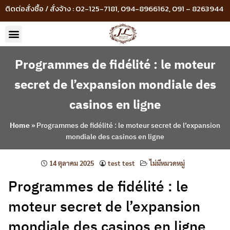
ติดต่อสั่งซื้อ / สั่งจ้าง : 02-125-7181, 094-8966162, 091 – 8263944
Programmes de fidélité : le moteur
secret de l’expansion mondiale des
casinos en ligne
Home
»
Programmes de fidélité : le moteur secret de l’expansion
mondiale des casinos en ligne
14 ตุลาคม 2025
test test
ไม่มีหมวดหมู่
Programmes de fidélité : le
moteur secret de l’expansion
mondiale des casinos en ligne