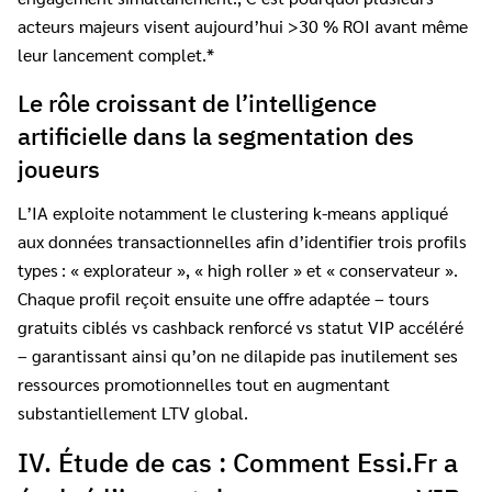
acteurs majeurs visent aujourd’hui >30 % ROI avant même
leur lancement complet.*
Le rôle croissant de l’intelligence
artificielle dans la segmentation des
joueurs
L’IA exploite notamment le clustering k‑means appliqué
aux données transactionnelles afin d’identifier trois profils
types : « explorateur », « high roller » et « conservateur ».
Chaque profil reçoit ensuite une offre adaptée – tours
gratuits ciblés vs cashback renforcé vs statut VIP accéléré
– garantissant ainsi qu’on ne dilapide pas inutilement ses
ressources promotionnelles tout en augmentant
substantiellement LTV global.
IV. Étude de cas : Comment Essi.Fr a