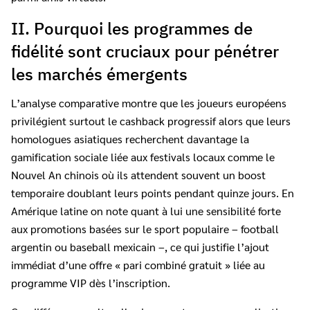
II. Pourquoi les programmes de
fidélité sont cruciaux pour pénétrer
les marchés émergents
L’analyse comparative montre que les joueurs européens
privilégient surtout le cashback progressif alors que leurs
homologues asiatiques recherchent davantage la
gamification sociale liée aux festivals locaux comme le
Nouvel An chinois où ils attendent souvent un boost
temporaire doublant leurs points pendant quinze jours.​ En
Amérique latine on note quant à lui une sensibilité forte
aux promotions basées sur le sport populaire – football
argentin ou baseball mexicain –, ce qui justifie l’ajout
immédiat d’une offre « pari combiné gratuit » liée au
programme VIP dès l’inscription.​