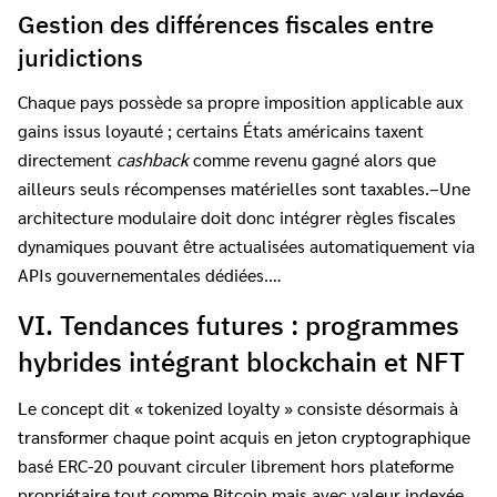
Gestion des différences fiscales entre
juridictions
Chaque pays possède sa propre imposition applicable aux
gains issus loyauté ; certains États américains taxent
directement
cashback
comme revenu gagné alors que
ailleurs seuls récompenses matérielles sont taxables.–Une
architecture modulaire doit donc intégrer règles fiscales
dynamiques pouvant être actualisées automatiquement via
APIs gouvernementales dédiées.…
VI. Tendances futures : programmes
hybrides intégrant blockchain et NFT
Le concept dit « tokenized loyalty » consiste désormais à
transformer chaque point acquis en jeton cryptographique
basé ERC‑20 pouvant circuler librement hors plateforme
propriétaire tout comme Bitcoin mais avec valeur indexée