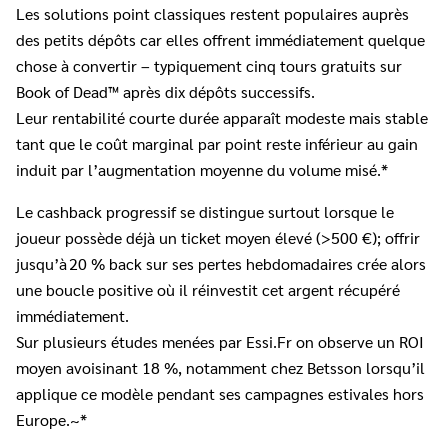
Les solutions point classiques restent populaires auprès
des petits dépôts car elles offrent immédiatement quelque
chose à convertir – typiquement cinq tours gratuits sur
Book of Dead™️ après dix dépôts successifs.
Leur rentabilité courte durée apparaît modeste mais stable
tant que le coût marginal par point reste inférieur au gain
induit par l’augmentation moyenne du volume misé.*
Le cashback progressif se distingue surtout lorsque le
joueur possède déjà un ticket moyen élevé (>500 €); offrir
jusqu’à 20 % back sur ses pertes hebdomadaires crée alors
une boucle positive où il réinvestit cet argent récupéré
immédiatement.
Sur plusieurs études menées par Essi.Fr on observe un ROI
moyen avoisinant 18 %, notamment chez Betsson lorsqu’il
applique ce modèle pendant ses campagnes estivales hors
Europe.~*