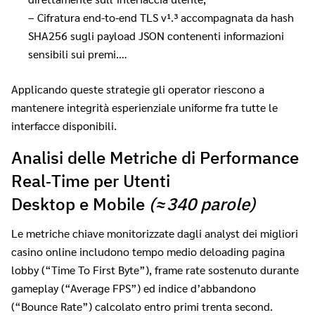
– Cifratura end‑to‐end TLS v¹.³ accompagnata da hash
SHA256 sugli payload JSON contenenti informazioni
sensibili sui premi.…
Applicando queste strategie gli operator​​​​️ riescono a
mantenere integrità esperienziale uniforme fra tutte le
interfacce disponibili.
Analisi delle Metriche di Performance
Real‑Time per Utenti
Desktop e Mobile
(≈ 340 parole)
Le metriche chiave monitorizzate dagli analyst ​dei migliori
casino online includono tempo medio de­loading pagina
lobby (“Time To First Byte”), frame rate sostenuto durante
gameplay (“Average FPS”) ed indice d’abbandono
(“Bounce Rate”) calcolato entro primi trenta second‎⁠⁠‍⁠⁠‌‍ ‌ ⁡‏‏‏‏‏‎‎⁢‍‌‏‏‌‎‎⁢‌‌‍‌‏‪‪‪‪‭‬‬⁡‏‮‮‌.