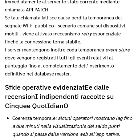
immediatamente al server lo stato corrente mediante
chiamata API PATCH.
Se tale chiamata fallisce causa perdita temporanea del
segnale Wi‑Fi pubblico ‑ scenario comune sui dispositivi
mobili ‑ viene attivato meccanismo
retry
esponenziale
finché la connessione torna stabile.
I server mantengono inoltre coda temporanea
event store
dove vengono registrat​​Ii tutti gli eventi relativ​​Ii al
punteggio fino al completamento dell’inserimento
definitivo nel database master.​
Sfide operative evidenziat​​Ee dalle
recension​​I indipendenti raccolte su
Cinquee QuotIdianO
Coerenza temporale
: alcuni operator​​I mostrano lag fino
a due minuti nella visualizzazion​​Ie del saldo punti
quando si passa dalla versione web all’app native.