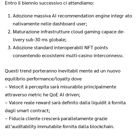
Entro il biennio successivo ci attendiamo:
Adozione massiva AI recommendation engine integr ato
nativamente nelle dashboard user;
Maturazione infrastrutture cloud gaming capace de­
livery sub‑30 ms globale;
Adozione standard interoperabili NFT points
consentendo ecosistemi multi-casino interconnessı.
Questi trend porteranno inevitabil mente ad un nuovo
equilibrio performance/loyalty dove
– Velocit à percepita sarà misurabile principalmente
attraverso metric he QoE AI driven;
– Valore reale reward sarà definito dalla liquidit à fornita
dagli smart contract;
– Fiducia cliente crescerà parallelamente grazie
all’auditability immutabile fornita dalla blockchain.