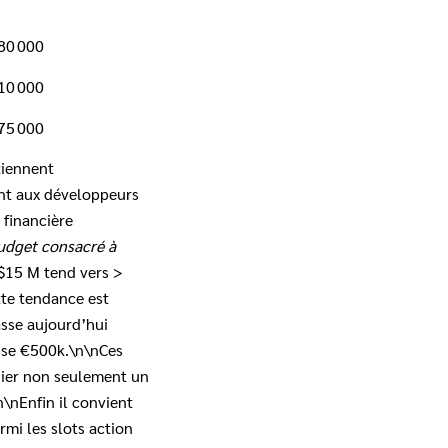
80 000
10 000
75 000
tiennent
nt aux développeurs
 financière
udget consacré à
$15 M tend vers >
te tendance est
asse aujourd’hui
sse €500k.\n\nCes
égier non seulement un
\nEnfin il convient
mi les slots action