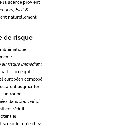
 la licence provient
engers
,
Fast &
ipent naturellement
se de risque
 emblématique
ément :
 au risque immédiat ;
 part … » ce qui
anel européen composé
 déclarent augmenter
nt un round
liées dans
Journal of
iliers réduit
potentiel
t sensoriel crée chez