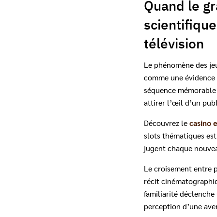
Quand le gr
scientifique
télévision
Le phénomène des jeux 
comme une évidence d
séquence mémorable en
attirer l’œil d’un pub
Découvrez le
casino e
slots thématiques est
jugent chaque nouveau
Le croisement entre p
récit cinématographiq
familiarité déclenche
perception d’une aven