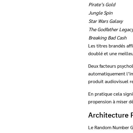
Pirate’s Gold
Jungle Spin
Star Wars Galaxy
The Godfather Legac
Breaking Bad Cash
Les titres brandés af
doublé et une meilleu
Deux facteurs psychol
automatiquement l’imag
produit audiovisuel re
En pratique cela sign
propension à miser dè
Architecture 
Le Random Number Gen