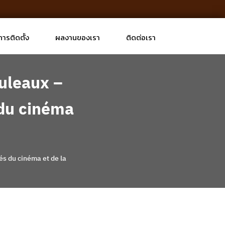
การติดตั้ง
ผลงานของเรา
ติดต่อเรา
ouleaux –
 du cinéma
és du cinéma et de la