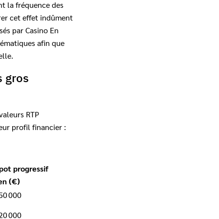
nt la fréquence des
er cet effet indûment
ysés par Casino En
hématiques afin que
lle.
s gros
 valeurs RTP
r profil financier :
pot progressif
n (€)
50 000
20 000