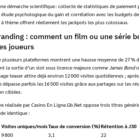
ne démarche scientifique : collecte de statistiques de paiement
tude psychologique du gain et corrélation avec les budgets de 
x à thème offrent réellement les jackpots les plus colossaux.
randing : comment un film ou une série b
des joueurs
e plusieurs plateformes montrent une hausse moyenne de 27 % d
nt la sortie d’un slot sous licence majeure comme
James Bond
o
age teaser attire déjà environ 12 000 visites quotidiennes ; après
e dépasse parfois les 16 500 visites grâce aux partages sur les ré
on ciblées.
 réalisée par Casino En Ligne.Gb.Net oppose trois titres génériqu
de identique :
Visites uniques/mois
Taux de conversion (%)
Rétention à J30
9 800
3,1
22