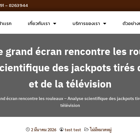
, 091 – 8263944
้าเเรก
เกี่ยวกับเรา
บริการของเรา
ตัวอย่าง
 grand écran rencontre les r
cientifique des jackpots tirés
et de la télévision
nd écran rencontre les rouleaux – Analyse scientifique des jackpots tir
télévision
2 มีนาคม 2026
test test
ไม่มีหมวดหมู่