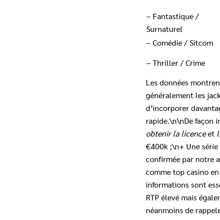
– Fantastique /
Surnaturel
– Comédie / Sitcom
– Thriller / Crime
Les données montrent 
généralement les jac
d’incorporer davantag
rapide.\n\nDe façon in
obtenir la licence
et
€400k ;\n+ Une série
confirmée par notre a
comme top casino en 
informations sont ess
RTP élevé mais égalem
néanmoins de rappeler