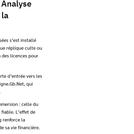
 Analyse
 la
ées s’est installé
ue réplique culte ou
 des licences pour
rte d’entrée vers les
igne.Gb.Net, qui
.
mmersion : celle du
iable. L’effet de
g renforce la
 sa vie financière.