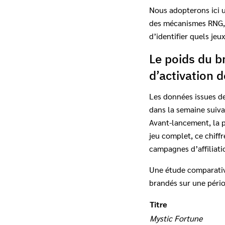
Nous adopterons ici u
des mécanismes RNG, é
d’identifier quels jeu
Le poids du b
d’activation 
Les données issues d
dans la semaine suiva
Avant‑lancement, la p
jeu complet, ce chiffr
campagnes d’affiliati
Une étude comparative
brandés sur une pério
Titre
Mystic Fortune