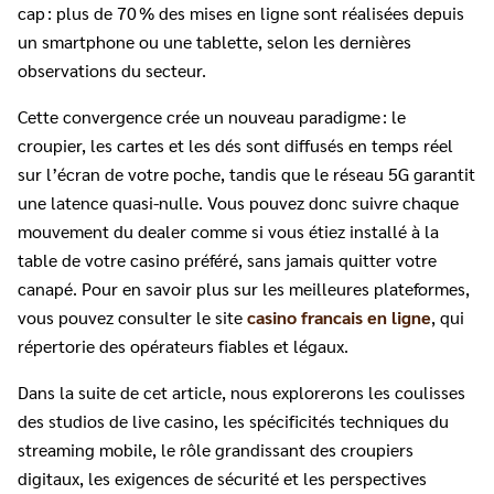
cap : plus de 70 % des mises en ligne sont réalisées depuis
un smartphone ou une tablette, selon les dernières
observations du secteur.
Cette convergence crée un nouveau paradigme : le
croupier, les cartes et les dés sont diffusés en temps réel
sur l’écran de votre poche, tandis que le réseau 5G garantit
une latence quasi‑nulle. Vous pouvez donc suivre chaque
mouvement du dealer comme si vous étiez installé à la
table de votre casino préféré, sans jamais quitter votre
canapé. Pour en savoir plus sur les meilleures plateformes,
vous pouvez consulter le site
casino francais en ligne
, qui
répertorie des opérateurs fiables et légaux.
Dans la suite de cet article, nous explorerons les coulisses
des studios de live casino, les spécificités techniques du
streaming mobile, le rôle grandissant des croupiers
digitaux, les exigences de sécurité et les perspectives