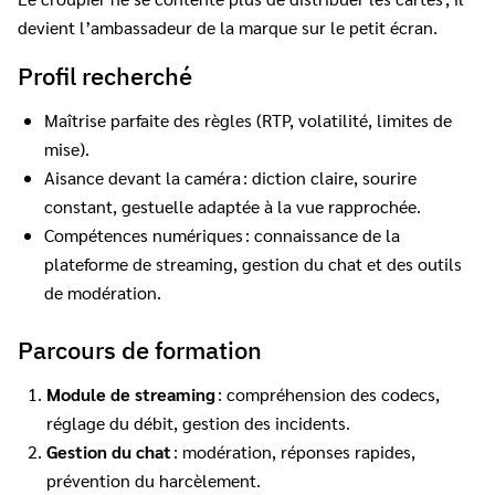
devient l’ambassadeur de la marque sur le petit écran.
Profil recherché
Maîtrise parfaite des règles (RTP, volatilité, limites de
mise).
Aisance devant la caméra : diction claire, sourire
constant, gestuelle adaptée à la vue rapprochée.
Compétences numériques : connaissance de la
plateforme de streaming, gestion du chat et des outils
de modération.
Parcours de formation
Module de streaming
: compréhension des codecs,
réglage du débit, gestion des incidents.
Gestion du chat
: modération, réponses rapides,
prévention du harcèlement.