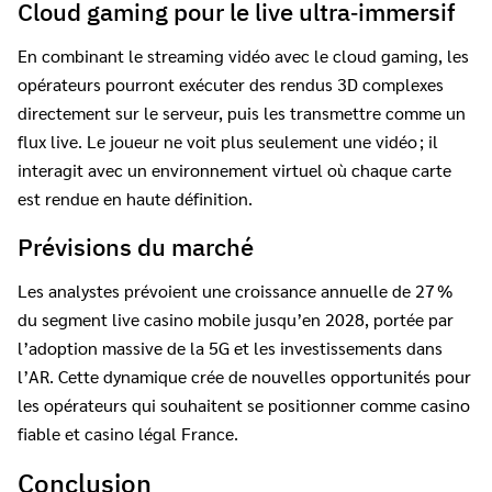
Cloud gaming pour le live ultra‑immersif
En combinant le streaming vidéo avec le cloud gaming, les
opérateurs pourront exécuter des rendus 3D complexes
directement sur le serveur, puis les transmettre comme un
flux live. Le joueur ne voit plus seulement une vidéo ; il
interagit avec un environnement virtuel où chaque carte
est rendue en haute définition.
Prévisions du marché
Les analystes prévoient une croissance annuelle de 27 %
du segment live casino mobile jusqu’en 2028, portée par
l’adoption massive de la 5G et les investissements dans
l’AR. Cette dynamique crée de nouvelles opportunités pour
les opérateurs qui souhaitent se positionner comme casino
fiable et casino légal France.
Conclusion