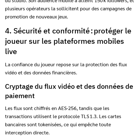
du studio. Son audience mobile a atteint 150 k followers, et
plusieurs opérateurs la sollicitent pour des campagnes de
promotion de nouveaux jeux.
4. Sécurité et conformité : protéger le
joueur sur les plateformes mobiles
live
La confiance du joueur repose sur la protection des flux
vidéo et des données financières.
Cryptage du flux vidéo et des données de
paiement
Les flux sont chiffrés en AES‑256, tandis que les
transactions utilisent le protocole TLS 1.3. Les cartes
bancaires sont tokenisées, ce qui empêche toute
interception directe.