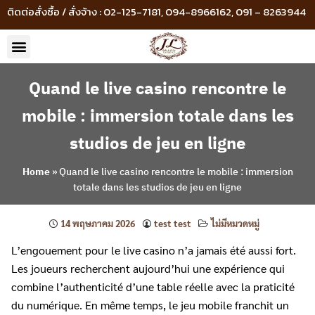
ติดต่อสั่งซื้อ / สั่งจ้าง : 02-125-7181, 094-8966162, 091 – 8263944
Quand le live casino rencontre le
mobile : immersion totale dans les
studios de jeu en ligne
Home
»
Quand le live casino rencontre le mobile : immersion
totale dans les studios de jeu en ligne
14 พฤษภาคม 2026
test test
ไม่มีหมวดหมู่
L’engouement pour le live casino n’a jamais été aussi fort.
Les joueurs recherchent aujourd’hui une expérience qui
combine l’authenticité d’une table réelle avec la praticité
du numérique. En même temps, le jeu mobile franchit un