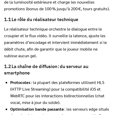
de la luminosité extérieure et charge les nouvelles
promotions (bonus de 100 % jusqu’à 200 €, tours gratuits).
1.1 Le rôle du réalisateur technique
Le réalisateur technique orchestre le dialogue entre le
croupier et le flux vidéo. Il surveille la latence, ajuste les
paramètres d’encodage et intervient immédiatement si le
débit chute, afin de garantir que le joueur mobile ne
subisse aucun gel.
1.2 La chaîne de diffusion : du serveur au
smartphone
Protocoles
: la plupart des plateformes utilisent HLS
(HTTP Live Streaming) pour la compatibilité iOS et
WebRTC pour les interactions bidirectionnelles (chat
vocal, mise à jour du solde).
Optimisation bande passante
: les serveurs edge situés