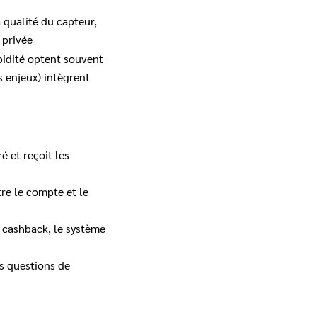
 qualité du capteur,
 privée
pidité optent souvent
s enjeux) intègrent
 et reçoit les
re le compte et le
e cashback, le système
es questions de