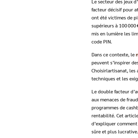
Le secteur des jeux d
facteur décisif pour a
ont été victimes de p
supérieurs à 100 000 
mis en lumière les li
code PIN.
Dans ce contexte, le
peuvent s’inspirer de
Choisirlartisanat, le
techniques et les exi
Le double facteur d’a
aux menaces de fraude
programmes de cashba
rentabilité. Cet arti
d’expliquer comment i
sûre et plus lucrative