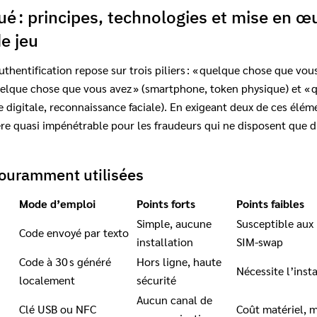
ué : principes, technologies et mise en œ
e jeu
thentification repose sur trois piliers : « quelque chose que vou
uelque chose que vous avez » (smartphone, token physique) et «
e digitale, reconnaissance faciale). En exigeant deux de ces élé
ère quasi impénétrable pour les fraudeurs qui ne disposent que d
ouramment utilisées
Mode d’emploi
Points forts
Points faibles
Simple, aucune
Susceptible aux 
Code envoyé par texto
installation
SIM‑swap
Code à 30 s généré
Hors ligne, haute
Nécessite l’inst
localement
sécurité
Aucun canal de
Clé USB ou NFC
Coût matériel, 