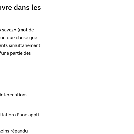
uvre dans les
s savez » (mot de
 quelque chose que
ments simultanément,
’une partie des
interceptions
allation d’une appli
moins répandu