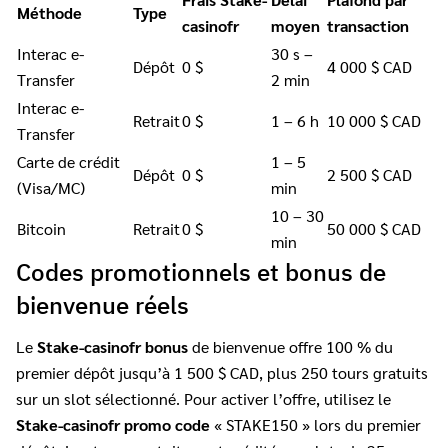
Méthode
Type
casinofr
moyen
transaction
Interac e-
30 s –
Dépôt
0 $
4 000 $ CAD
Transfer
2 min
Interac e-
Retrait
0 $
1 – 6 h
10 000 $ CAD
Transfer
Carte de crédit
1 – 5
Dépôt
0 $
2 500 $ CAD
(Visa/MC)
min
10 – 30
Bitcoin
Retrait
0 $
50 000 $ CAD
min
Codes promotionnels et bonus de
bienvenue réels
Le
Stake-casinofr bonus
de bienvenue offre 100 % du
premier dépôt jusqu’à 1 500 $ CAD, plus 250 tours gratuits
sur un slot sélectionné. Pour activer l’offre, utilisez le
Stake-casinofr promo code
« STAKE150 » lors du premier