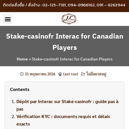
ติดต่อสั่งซื้อ / สั่งจ้าง : 02-125-7181, 094-8966162, 091 – 8263944
Stake-casinofr Interac for Canadian
Players
Home
»
Stake-casinofr Interac for Canadian Players
31 พฤษภาคม 2026
test test
ไม่มีหมวดหมู่
Contents
Dépôt par Interac sur Stake-casinofr : guide pas à
pas
Vérification KYC : documents requis et délais
exacts