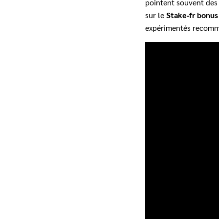
pointent souvent des 
sur le
Stake-fr bonus
expérimentés recomma