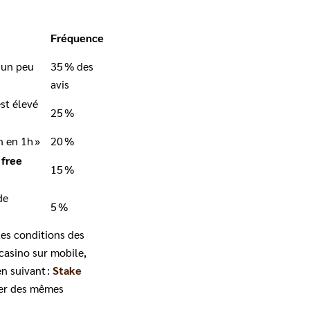
Fréquence
e un peu
35 % des
avis
st élevé
25 %
n en 1h »
20 %
 free
15 %
de
5 %
les conditions des
 casino sur mobile,
en suivant :
Stake
iter des mêmes