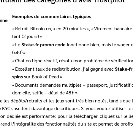
Exemples de commentaires typiques
nne
« Retrait Bitcoin reçu en 20 minutes », « Virement bancair
lent (2 jours) »
« Le
Stake-fr promo code
fonctionne bien, mais le wager e
(x40) »
« Chat en ligne réactif, résolu mon problème de vérificatio
« Excellent taux de redistribution, j’ai gagné avec
Stake-fr
spins
sur Book of Dead »
« Documents demandés multiples – passeport, justificatif 
domicile, selfie – délai de 48 h »
 les dépôts/retraits et les jeux sont très bien notés, tandis que 
 KYC suscitent davantage de critiques. Si vous voulez utiliser le
on dédiée est performante : pour la télécharger, cliquez sur le li
prend l’intégralité des fonctionnalités du site et permet de prof