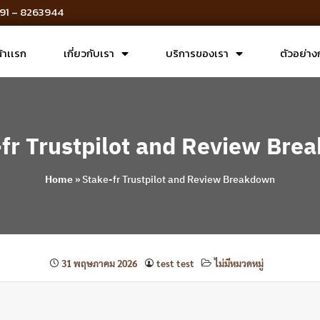
, 091 – 8263944
้าเเรก
เกี่ยวกับเรา
บริการของเรา
ตัวอย่าง
-fr Trustpilot and Review Bre
Home
»
Stake-fr Trustpilot and Review Breakdown
31 พฤษภาคม 2026
test test
ไม่มีหมวดหมู่