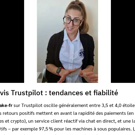
is Trustpilot : tendances et fiabilité
ake-fr
sur Trustpilot oscille généralement entre 3,5 et 4,0 étoil
es retours positifs mettent en avant la rapidité des paiements (
s et crypto), un service client réactif via chat en direct, et une 
ifs – par exemple 97,5 % pour les machines à sous populaires. L