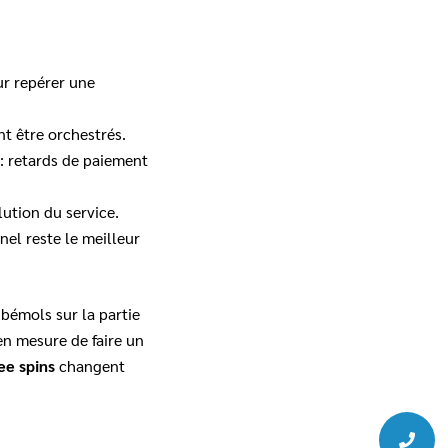
ur repérer une
nt être orchestrés.
 : retards de paiement
lution du service.
nel reste le meilleur
 bémols sur la partie
 en mesure de faire un
ee spins
changent