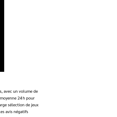
es, avec un volume de
en moyenne 24 h pour
large sélection de jeux
es avis négatifs