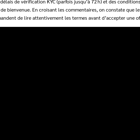
délais de vérification KYC (parfois jusqu’à 72 h) et des condition
de bienvenue. En croisant les commentaires, on constate que le
ndent de lire attentivement les termes avant d’accepter une of