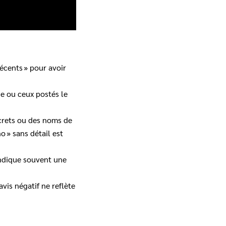
?
récents » pour avoir
ue ou ceux postés le
ncrets ou des noms de
o » sans détail est
ndique souvent une
vis négatif ne reflète