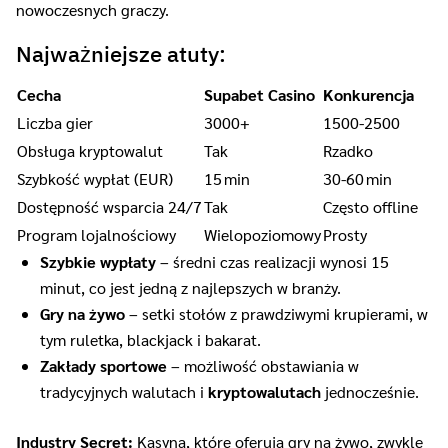
nowoczesnych graczy.
Najważniejsze atuty:
Cecha
Supabet Casino
Konkurencja
Liczba gier
3000+
1500‑2500
Obsługa kryptowalut
Tak
Rzadko
Szybkość wypłat (EUR)
15 min
30‑60 min
Dostępność wsparcia 24/7
Tak
Często offline
Program lojalnościowy
Wielopoziomowy
Prosty
Szybkie wypłaty
– średni czas realizacji wynosi 15
minut, co jest jedną z najlepszych w branży.
Gry na żywo
– setki stołów z prawdziwymi krupierami, w
tym ruletka, blackjack i bakarat.
Zakłady sportowe
– możliwość obstawiania w
tradycyjnych walutach i
kryptowalutach
jednocześnie.
Industry Secret:
Kasyna, które oferują gry na żywo, zwykle