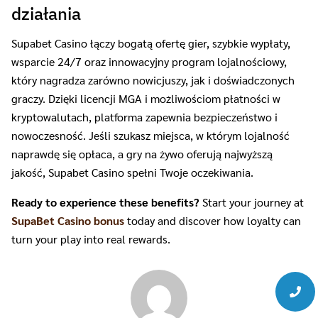
działania
Supabet Casino łączy bogatą ofertę gier, szybkie wypłaty,
wsparcie 24/7 oraz innowacyjny program lojalnościowy,
który nagradza zarówno nowicjuszy, jak i doświadczonych
graczy. Dzięki licencji MGA i możliwościom płatności w
kryptowalutach, platforma zapewnia bezpieczeństwo i
nowoczesność. Jeśli szukasz miejsca, w którym lojalność
naprawdę się opłaca, a gry na żywo oferują najwyższą
jakość, Supabet Casino spełni Twoje oczekiwania.
Ready to experience these benefits?
Start your journey at
SupaBet Casino bonus
today and discover how loyalty can
turn your play into real rewards.