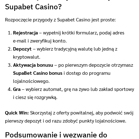
Supabet Casino?
Rozpoczęcie przygody z Supabet Casino jest proste:
Rejestracja
– wypełnij krótki formularz, podaj adres
e‑mail i zweryfikuj konto.
Depozyt
– wybierz tradycyjną walutę lub jedną z
kryptowalut.
Aktywacja bonusu
– po pierwszym depozycie otrzymasz
SupaBet Casino bonus
i dostęp do programu
lojalnościowego.
Gra
– wybierz automat, grę na żywo lub zakład sportowy
i ciesz się rozgrywką.
Quick Win:
Skorzystaj z oferty powitalnej, aby podwoić swój
pierwszy depozyt i od razu zdobyć punkty lojalnościowe.
Podsumowanie i wezwanie do