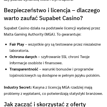
Bezpieczeństwo i licencja – dlaczego
warto zaufać Supabet Casino?
Supabet Casino działa na podstawie licencji wydanej przez
Malta Gaming Authority (MGA). To gwarantuje:
Fair Play
– wszystkie gry są testowane przez niezależne
laboratoria.
Ochrona danych
– szyfrowanie SSL chroni Twoje
informacje osobiste i finansowe.
Transparentność
– warunki bonusów i programów
lojalnościowych są dostępne w pełnym języku polskim.
Industry Secret:
Kasyna z licencją MGA rzadziej mają
problemy z wypłatami, co potwierdzają statystyki branżowe.
Jak zacząć i skorzystać z oferty