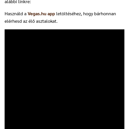
alábbi linkre:
Használd a
Vegas.hu app
letöltéséhez, hogy bárhonnan
elérhesd az élő asztalokat.