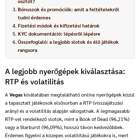
osztót?
Bónuszok és promóciók: amit a feltételekről
tudni érdemes
Fizetési módok és kifizetési határok
KYC dokumentáció: lépésről lépésre
Összefoglaló: a legjobb slotok és élő játékok
rangsora
A legjobb nyerőgépek kiválasztása:
RTP és volatilitás
A
Vegas
kínálatában megtalálható online nyerőgépek közül
a tapasztalt játékosok elsősorban a RTP (visszajátszási
arány) és a volatilitás alapján válogatnak. A legmagasabb
RTP-vel rendelkező slotok, mint a Book of Dead (96,21%)
vagy a Starburst (96,09%), hosszú távon kedvezőbbek.
Érdemes figyelni a közepes volatilitású játékokra is, mert