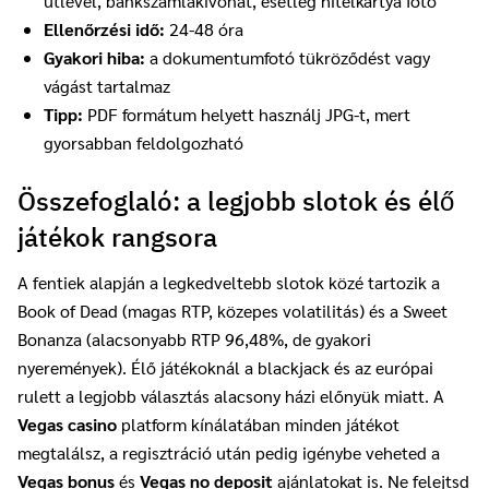
útlevél, bankszámlakivonat, esetleg hitelkártya fotó
Ellenőrzési idő:
24-48 óra
Gyakori hiba:
a dokumentumfotó tükröződést vagy
vágást tartalmaz
Tipp:
PDF formátum helyett használj JPG-t, mert
gyorsabban feldolgozható
Összefoglaló: a legjobb slotok és élő
játékok rangsora
A fentiek alapján a legkedveltebb slotok közé tartozik a
Book of Dead (magas RTP, közepes volatilitás) és a Sweet
Bonanza (alacsonyabb RTP 96,48%, de gyakori
nyeremények). Élő játékoknál a blackjack és az európai
rulett a legjobb választás alacsony házi előnyük miatt. A
Vegas casino
platform kínálatában minden játékot
megtalálsz, a regisztráció után pedig igénybe veheted a
Vegas bonus
és
Vegas no deposit
ajánlatokat is. Ne felejtsd