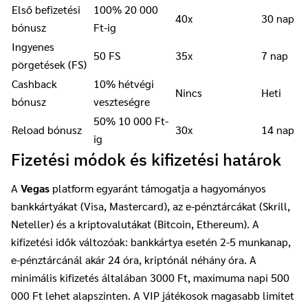
Első befizetési
100% 20 000
40x
30 nap
bónusz
Ft-ig
Ingyenes
50 FS
35x
7 nap
pörgetések (FS)
Cashback
10% hétvégi
Nincs
Heti
bónusz
veszteségre
50% 10 000 Ft-
Reload bónusz
30x
14 nap
ig
Fizetési módok és kifizetési határok
A
Vegas
platform egyaránt támogatja a hagyományos
bankkártyákat (Visa, Mastercard), az e-pénztárcákat (Skrill,
Neteller) és a kriptovalutákat (Bitcoin, Ethereum). A
kifizetési idők változóak: bankkártya esetén 2-5 munkanap,
e-pénztárcánál akár 24 óra, kriptónál néhány óra. A
minimális kifizetés általában 3000 Ft, maximuma napi 500
000 Ft lehet alapszinten. A VIP játékosok magasabb limitet