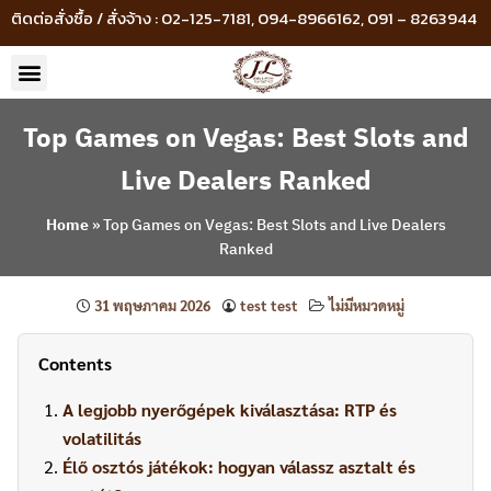
ติดต่อสั่งซื้อ / สั่งจ้าง : 02-125-7181, 094-8966162, 091 – 8263944
Top Games on Vegas: Best Slots and
Live Dealers Ranked
Home
»
Top Games on Vegas: Best Slots and Live Dealers
Ranked
31 พฤษภาคม 2026
test test
ไม่มีหมวดหมู่
Contents
A legjobb nyerőgépek kiválasztása: RTP és
volatilitás
Élő osztós játékok: hogyan válassz asztalt és