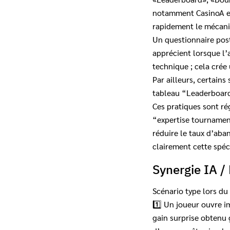
notamment CasinoA et 
rapidement le mécani
Un questionnaire post
apprécient lorsque l’
technique ; cela crée
Par ailleurs, certains
tableau “Leaderboard”
Ces pratiques sont ré
“expertise tournamen
réduire le taux d’aba
clairement cette spéci
Synergie IA /
Scénario type lors du
1️⃣ Un joueur ouvre i
gain surprise obtenu 