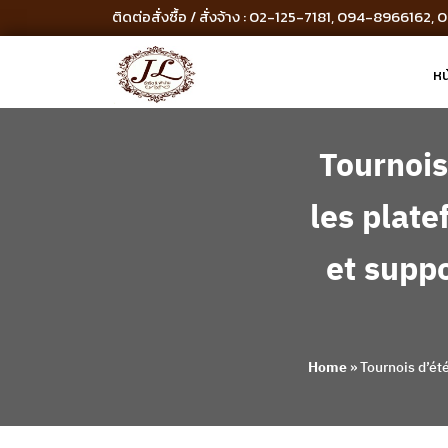
ติดต่อสั่งซื้อ / สั่งจ้าง : 02-125-7181, 094-8966162
หน
Tournois
les plat
et supp
Home
»
Tournois d’ét