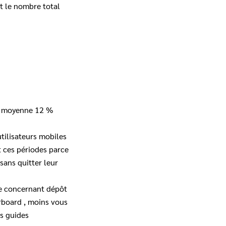
et le nombre total
se moyenne 12 %
tilisateurs mobiles
t ces périodes parce
sans quitter leur
ée concernant dépôt
rboard , moins vous
os guides