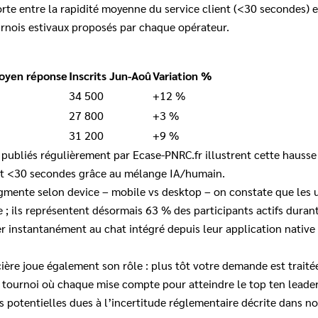
forte entre la rapidité moyenne du service client (<30 secondes) 
urnois estivaux proposés par chaque opérateur.
oyen réponse
Inscrits Jun‑Aoû
Variation %
34 500
+12 %
27 800
+3 %
31 200
+9 %
s publiés régulièrement par Ecas​e‑PNRC.fr illustrent cette haus
tit <30 secondes grâce au mélange IA/humain.
gmente selon device – mobile vs desktop – on constate que les u
 ; ils représentent désormais 63 % des participants actifs duran
r instantanément au chat intégré depuis leur application native 
cière joue également son rôle : plus tôt votre demande est trait
 tournoi où chaque mise compte pour atteindre le top ten leade
s potentielles dues à l’incertitude réglementaire décrite dans n