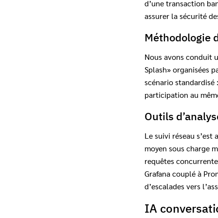
d’une transaction ba
assurer la sécurité d
Méthodologie d
Nous avons conduit 
Splash» organisées pa
scénario standardisé 
participation au même
Outils d’analys
Le suivi réseau s’est
moyen sous charge ma
requêtes concurrentes
Grafana couplé à Prom
d’escalades vers l’as
IA conversatio