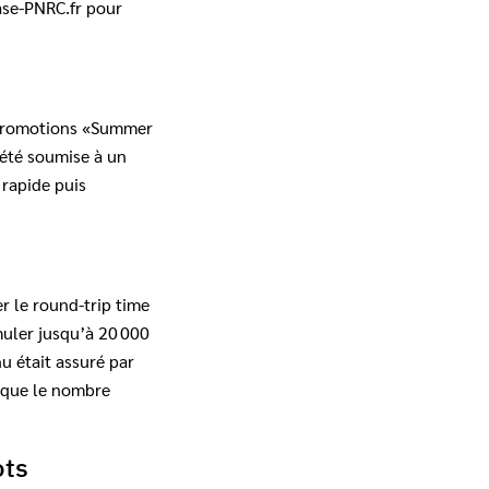
s​e‑PNRC.fr pour
 promotions «Summer
 été soumise à un
 rapide puis
r le round‑trip time
uler jusqu’à 20 000
u était assuré par
i que le nombre
ots