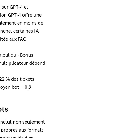
 sur GPT‑4 et
ion GPT‑4 offre une
ralement en moins de
nche, certaines IA
mitée aux FAQ
calcul du «Bonus
multiplicateur dépend
22 % des tickets
oyen bot = 0,9
ots
 inclut non seulement
 propres aux formats
rateurs étudiés –