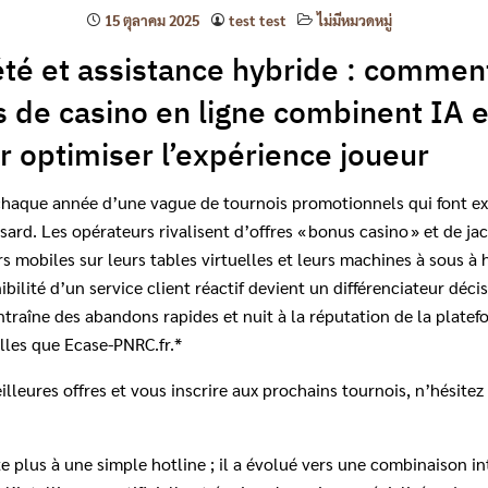
15 ตุลาคม 2025
test test
ไม่มีหมวดหมู่
été et assistance hybride : commen
 de casino en ligne combinent IA e
 optimiser l’expérience joueur
haque année d’une vague de tournois promotionnels qui font expl
asard. Les opérateurs rivalisent d’offres « bonus casino » et de j
rs mobiles sur leurs tables virtuelles et leurs machines à sous à 
ibilité d’un service client réactif devient un différenciateur décis
ntraîne des abandons rapides et nuit à la réputation de la platef
lles que Ecas​e‑PNRC.fr.*
illeures offres et vous inscrire aux prochains tournois, n’hésitez
e plus à une simple hotline ; il a évolué vers une combinaison in