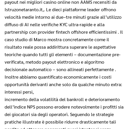
payout nei migliori casino online non AAMS recensiti da
Istruzonetaranto.it,. Le dieci piattaforme leader offrono
velocità medie intorno ai due–tre minuti grazie all’utilizzo
diffuso di AI nelle verifiche KYC ultra‑rapide e alla
partnership con provider fintech offshore efficientissimi . Il
caso studio di Marco mostra concretamente come il
risultato reale possa addirittura superare le aspettative
teoriche quando tutti gli elementi – documentazione pre­
verificata, metodo payout elettronico e algoritmo
decisionale automatico – sono allineati perfettamente .
Inoltre abbiamo quantificato economicamente i costi
opportunità derivanti anche solo da qualche minuto extra:
interessi persi,
incremento della volatilità del bankroll e deterioramento
dell’indice NPS possono erodere notevolmente i profitti sia
dei giocatori sia degli operatorì​. Seguendo le strategie
pratiche illustrate è possibile ridurre drasticamente tali