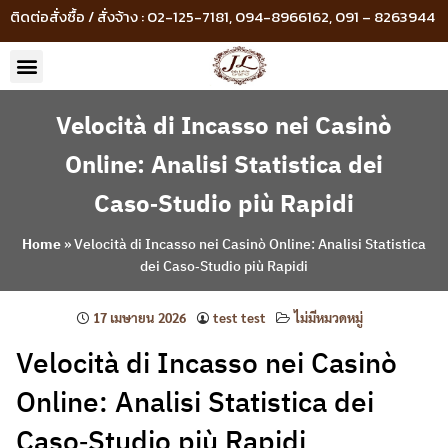
ติดต่อสั่งซื้อ / สั่งจ้าง : 02-125-7181, 094-8966162, 091 – 8263944
Velocità di Incasso nei Casinò
Online: Analisi Statistica dei
Caso‑Studio più Rapidi
Home
»
Velocità di Incasso nei Casinò Online: Analisi Statistica
dei Caso‑Studio più Rapidi
17 เมษายน 2026
test test
ไม่มีหมวดหมู่
Velocità di Incasso nei Casinò
Online: Analisi Statistica dei
Caso‑Studio più Rapidi