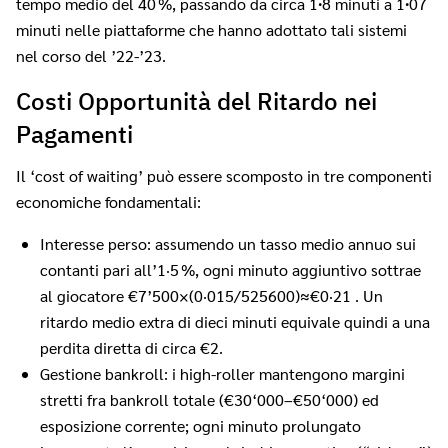
tempo medio del 40 %, passando da circa 1∙8 minuti a 1∙07
minuti nelle piattaforme che hanno adottato tali sistemi
nel corso del ’22‑’23.
Costi Opportunità del Ritardo nei
Pagamenti
Il ‘cost of waiting’ può essere scomposto in tre componenti
economiche fondamentali:
Interesse perso: assumendo un tasso medio annuo sui
contanti pari all’1·5 %, ogni minuto aggiuntivo sottrae
al giocatore €7’500×(0·015/525600)≈€0·21 . Un
ritardo medio extra di dieci minuti equivale quindi a una
perdita diretta di circa €2­.
Gestione bankroll: i high‑roller mantengono margini
stretti fra bankroll totale (€30‘000–€50‘000) ed
esposizione corrente; ogni minuto prolungato