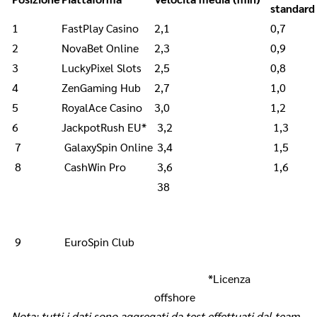
standard
1
FastPlay Casino
2,1
0,7
2
NovaBet Online
2,3
0,9
3
LuckyPixel Slots
2,5
0,8
4
ZenGaming Hub
2,7
1,0
5
RoyalAce Casino
3,0
1,2
6
JackpotRush EU*
3,2
1,3
7
GalaxySpin Online
3,4
1,5
8
CashWin Pro
3,6
1,6
3­8​ ​​​​​​​​​​​​
9
EuroSpin Club
⁠⁠⁠⁠⁠⁠⁠⁠⁠⁠⁠‎‏‎‏‎‏‎‏‎‏‎ ‏ ‎
‎ ‎ ‎ ‌ ‌ ‌ ‌‌ ‌‌ ‌ ‌‌‌ ‎ ‎‌ ‍ ⁢‍‍ ‍ ⁢‍ ‍ ⁤ ⁤⁢⁢⁢⁤⁤⁤‌​​‌​​‍‌​​‌‌​​‌‌​​​​​​​​​​​​​​​​​​​​​​ ​*Licenza
offshore
Nota: tutti i dati sono aggregati da test effettuati dal team